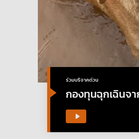
ร่วมบริจาคด่วน
กองทุนฉุกเฉินจา