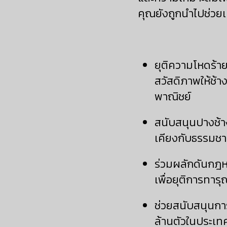
คุณยังถูกนำไปช่วยเป
ยุติความโหดร้า
สวัสดิภาพให้ช้า
พาณิชย์
สนับสนุนปางช้างส
เคียงกับธรรมชาต
ร่วมผลักดันกฎห
เพื่อยุติการทาร
ช่วยสนับสนุนกา
ล้านตัวในประเทศไท