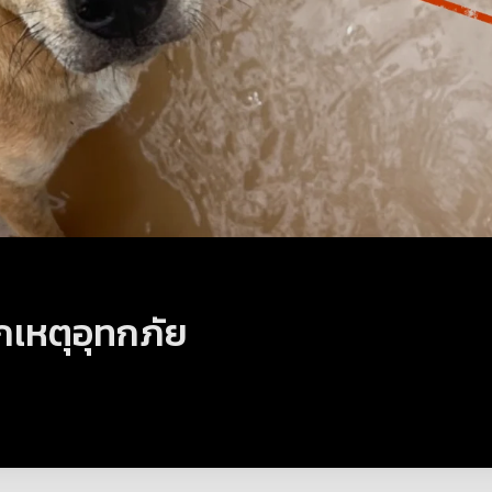
กเหตุอุทกภัย