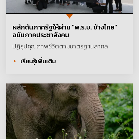
ผลักดันภาครัฐให้ผ่าน "พ.ร.บ. ช้างไทย"
ฉบับภาคประชาสังคม
ปฏิรูปคุณภาพชีวิตตามมาตรฐานสากล
เรียนรู้เพิ่มเติม