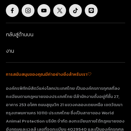
กลับสู่ด้านบน
งาน
การสนับสนุนของคุณมีค่าอย่างยิ่งสำหรับเรา🤍
องค์กรพิทักษ์สัตว์แห่งโลกประเทศไทย เป็นองค์กรการกุศลที่ลง
ทะเบียนตามกฎหมายของประเทศไทย มีสำนักงานตั้งอยู่ที่ชั้น 27,
อาคาร 253 อโศก ถนนสุขุมวิท 21 แขวงคลองเตยเหนือ เขตวัฒนา
กรุงเทพมหานคร 10110 ประเทศไทย​​​​​​​ ซึ่งเป็นสาขาของ World
Animal Protection บริษัท จำกัด ลงทะเบียนภายใต้กฎหมายของ
อังกฤษและเวลส์ เลขที่จดทะเบียน 4029540 และเป็นองค์กรกุศล