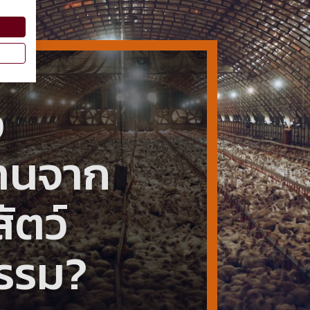
ง
่านจาก
ัตว์
รรม?