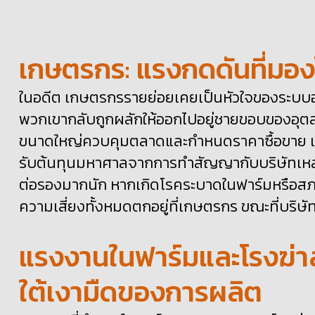
เกษตรกร
:
แรงกดดันที่มองไ
ในอดีต
เกษตรกรรายย่อยเคยเป็นหัวใจของระบบ
พวกเขากลับถูกผลักให้ออกไปอยู่ชายขอบของอุต
ขนาดใหญ่ควบคุมตลาดและกำหนดราคาซื้อขาย
รับต้นทุนมหาศาลจาก
การทำ
สัญญากับบร
ษัทเหล่
ต่อรองมากนัก
หากเกิดโรคระบาดในฟาร์มหรือ
ความเสี่ยงทั้งหมดตกอยู่ที่เกษตรกร
ขณะที่บร
ษั
แรงงานในฟาร์มและโรงฆ่าส
ใต้เงามืดของการผลิต