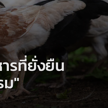
ที่ยั่งยืน
รรม"