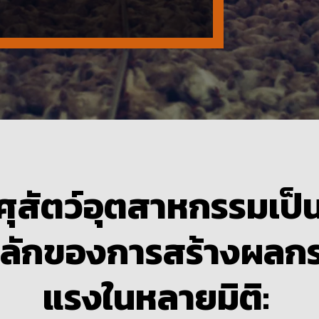
ุสัตว์อุตสาหกรรมเป็น
หลักขอ
งการสร้างผลก
แรง
ในหลายมิติ
: