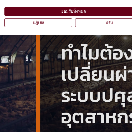
ยอมรับทั้งหมด
ปฏิเสธ
ปรับ
ทำไมต้อ
เปลี่ยนผ
ระบบปศุส
อุตสาหก