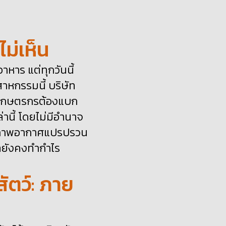
ม่เห็น
อาหาร
แต่ทุกวันนี้
สาหกรรมนี้
บร
ษัท
เกษตรกรต้องแบก
านี้
โดยไม่มีอำนาจ
สภาพอากาศแปรปรวน
ทยังคงทำกำไร
ัตว์
:
ภาย