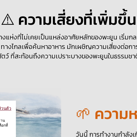
⚠️ ความเสี่ยงที่เพิ่มขึ้น
งบางแห่งที่ไม่เคยเป็นแหล่งอาศัยหลักของพะยูน เริ่มก
ินทางไกลเพื่อค้นหาอาหาร มักเผชิญความเสี่ยงต่อก
สัตว์ ที่สะท้อนถึงความเปราะบางของพะยูนในธรรมชาต
🌱 ความหวั
่วนตัว
งาน
อกที่
วันนี้ การทำงานกำลังเกิ