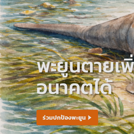
พะยูนตายเพิ่
อนาคตได้
ร่วมปกป้องพะยูน