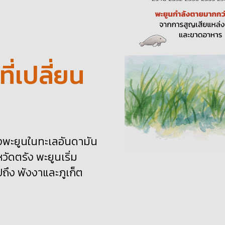
ี่เปลี่ยน
องพะยูนในทะเลอันดามัน
หวัดตรัง พะยูนเริ่ม
ถึง พังงาและภูเก็ต