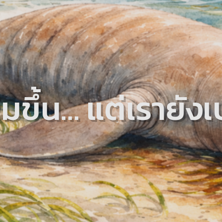
มขึ้น… แต่เรายังเ