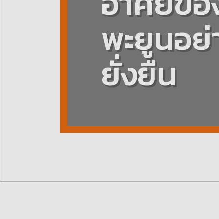
อาศัยขอ
พะยูนอย่
ยั่งยืน