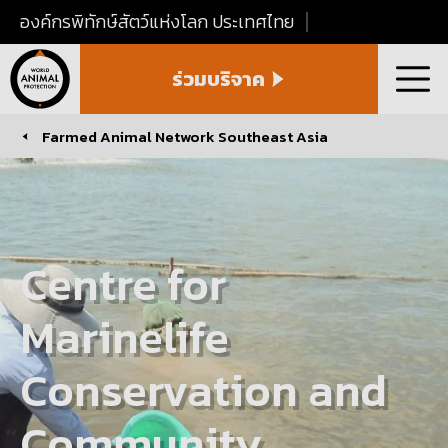
องค์กรพิทักษ์สัตว์แห่งโลก ประเทศไทย
World
ร่วมบริจาค
Animal
เมนู
Protection
Thailand
Farmed Animal Network Southeast Asia
You are here:
Centre for
Marinelife
Conservation and
Community