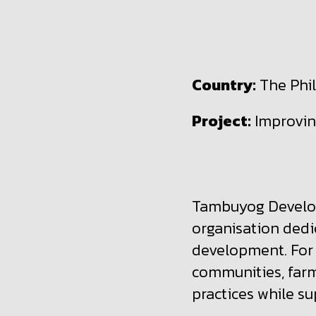
Country:
The Phi
Project:
Improvin
Tambuyog Develop
organisation dedi
development. For
communities, farm
practices while s