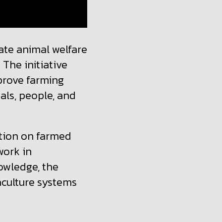
late animal welfare
 The initiative
mprove farming
als, people, and
ction on farmed
work in
owledge, the
culture systems