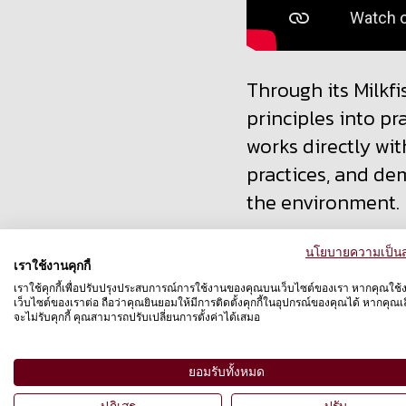
Through its Milkfi
principles into pr
works directly wi
practices, and de
the environment.
Building on its p
นโยบายความเป็นส
เราใช้งานคุกกี้
shrimp welfare, T
เราใช้คุกกี้เพื่อปรับปรุงประสบการณ์การใช้งานของคุณบนเว็บไซต์ของเรา หากคุณใช้
aquaculture. By e
เว็บไซต์ของเราต่อ ถือว่าคุณยินยอมให้มีการติดตั้งคุกกี้ในอุปกรณ์ของคุณได้ หากคุณเลื
จะไม่รับคุกกี้ คุณสามารถปรับเปลี่ยนการตั้งค่าได้เสมอ
organization con
in the Philippines.
ยอมรับทั้งหมด