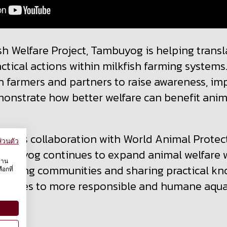
sh Welfare Project, Tambuyog is helping trans
actical actions within milkfish farming systems.
th farmers and partners to raise awareness, i
monstrate how better welfare can benefit anim
revious collaboration with World Animal Prote
่วนตัว
ambuyog continues to expand animal welfare 
งาน
ngaging communities and sharing practical kn
อกที่
tributes to more responsible and humane aqua