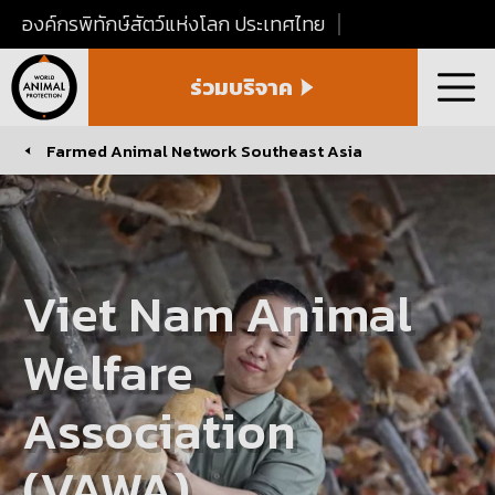
องค์กรพิทักษ์สัตว์แห่งโลก ประเทศไทย
World
ร่วมบริจาค
Animal
เมนู
Protection
Thailand
Farmed Animal Network Southeast Asia
You are here:
Viet Nam Animal
Welfare
Association
(VAWA)