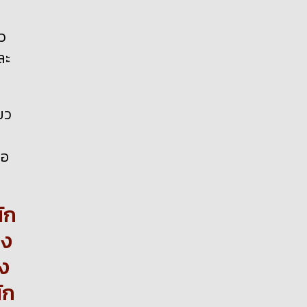
ว
ละ
ยว
ธอ
ัก
่ง
อง
ัก