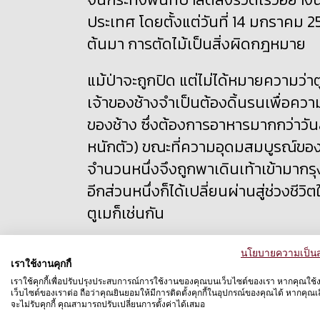
ประเทศ โดยตั้งแต่วันที่ 14 มกราคม 2
ต้นมา การตัดไม้เป็นสิ่งผิดกฎหมาย
แม้ป่าจะถูกปิด แต่ไม่ได้หมายความว่
เจ้าของช้างจำเป็นต้องดิ้นรนเพื่อค
ของช้าง ซึ่งต้องการอาหารมากกว่าวันล
หนักตัว) ขณะที่ความอุดมสมบูรณ์ของ
จำนวนหนึ่งจึงถูกพาเดินเท้าเข้ามากรุง
อีกส่วนหนึ่งก็ได้เปลี่ยนผ่านสู่ช่วงชี
ตูเมก็เช่นกัน
จากป่าสู่ปาง
นโยบายความเป็นส
เราใช้งานคุกกี้
เราใช้คุกกี้เพื่อปรับปรุงประสบการณ์การใช้งานของคุณบนเว็บไซต์ของเรา หากคุณใช้
เว็บไซต์ของเราต่อ ถือว่าคุณยินยอมให้มีการติดตั้งคุกกี้ในอุปกรณ์ของคุณได้ หากคุณเลื
ในช่วง 20 ปีที่ผ่านมา ปางช้างในจัง
จะไม่รับคุกกี้ คุณสามารถปรับเปลี่ยนการตั้งค่าได้เสมอ