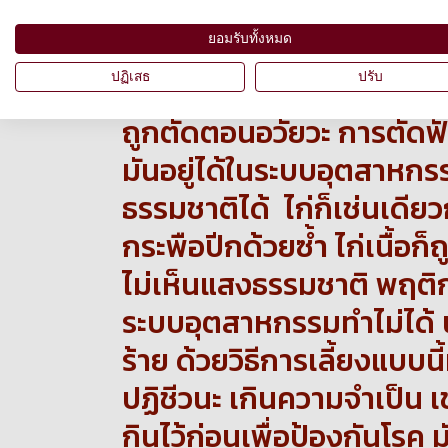
เขาจะมีหน้าที่แค่การผลิตล
ยอมรับทั้งหมด
วันๆ มีหน้าที่กินและผสมพันธ
ปฏิเสธ
ปรับ
ความทรมาน ลูกหมูก็ได้รับกา
ถูกตัดตอนอวัยวะ การตัดฟัน 
มันอยู่ได้ในระบบอุตสาห
ธรรมชาติได้ ไก่ก็เช่นเดียว
กระพือปีกด้วยซ้ำ ไก่เนื้อก็ถ
ไม่เห็นแสงธรรมชาติ พฤติกร
ระบบอุตสาหกรรมทำไม่ได้ น
ร้าย ด้วยวิธีการเลี้ยงแบบนี
ปฏิชีวนะ เกินความจำเป็น เช
กินไว้ก่อนเพื่อป้องกันโรค มั