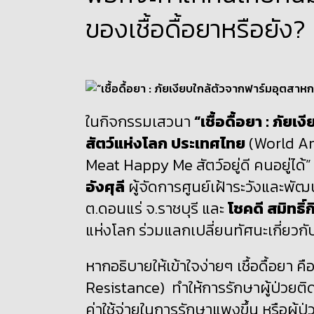
ของเชื้อดื้อยาหรือยัง?
ในกิจกรรมเสวนา
“เชื้อดื้อยา
:
ภัยเง
สัตว์แห่งโลก ประเทศไทย
(
World An
Meat Happy Me
สัตว์อยู่ดี คนอยู่ได
อังศุลี
ผู้จัดการศูนย์เฝ้าระวังและพ
ต.ดอนแร่ จ.ราชบุรี และ
โชคดี สมิทธิ์
แห่งโลก ร่วมแลกเปลี่ยนทัศนะเกี่ยวกับ
หากอธิบายให้เข้าใจง่ายๆ เชื้อดื้อยา คื
Resistance)
ทำให้การรักษาผู้ป่วยติด
ค่าใช้จ่ายในการรักษาแพงขึ้น หรือผู้ป่ว