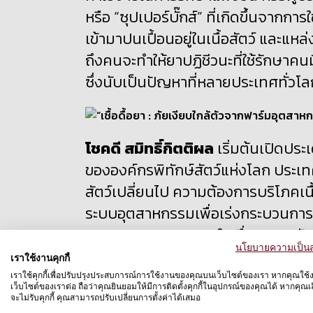
หรือ “ซุปเปอร์บั๊กส์” ที่เกิดขึ้นจาก
เข้ามาปนเปื้อนอยู่ในเนื้อสัตว์ และ
ถึงคนจะทำให้ยาปฏิชีวนะที่ใช้รักษาคน
ซึ่งนับเป็นปัญหาที่หลายประเทศทั่ว
โชคดี สมิทธิ์กิตติผล
เริ่มต้นเปิดปร
ขององค์กรพิทักษ์สัตว์แห่งโลก ประเ
สัตว์เปลี่ยนไป
ความต้องการบริโภคเนื้อส
ระบบอุตสาหกรรมเพื่อเร่งกระบวนการ
อุตสาหกรรมถูกละเลยในเรื่องของสวัสดิภ
นโยบายความเป็นส
เราใช้งานคุกกี้
“เราจะพบว่าระบบฟาร์มอุตส
เราใช้คุกกี้เพื่อปรับปรุงประสบการณ์การใช้งานของคุณบนเว็บไซต์ของเรา หากคุณใช้
เว็บไซต์ของเราต่อ ถือว่าคุณยินยอมให้มีการติดตั้งคุกกี้ในอุปกรณ์ของคุณได้ หากคุณเลื
ต่อหลักสวัสดิภาพสัตว์ ทำใ
จะไม่รับคุกกี้ คุณสามารถปรับเปลี่ยนการตั้งค่าได้เสมอ