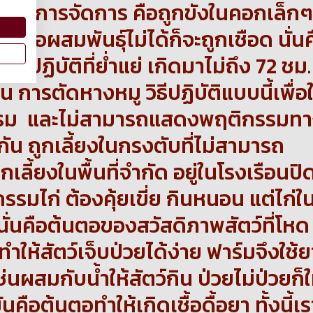
ูก วิธีการจัดการ คือถูกขังในคอกเล็กๆ
ุ์ พอผสมพันธุ์ไม่ได้ก็จะถูกเชือด นั่น
รปฏิบัติที่ย่ำแย่ เกิดมาไม่ถึง 72 ชม. 
การตัดหางหมู วิธีปฏิบัติแบบนี้เพื่อใ
กรรม และไม่สามารถแสดงพฤติกรรมท
กัน ถูกเลี้ยงในกรงตับที่ไม่สามารถ
ูกเลี้ยงในพื้นที่จำกัด อยู่ในโรงเรือนปิ
รมไก่ ต้องคุ้ยเขี่ย กินหนอน แต่ไก่ใ
ั่นคือต้นตอของสวัสดิภาพสัตว์ที่โหด
้ทำให้สัตว์เจ็บป่วยได้ง่าย ฟาร์มจึงใช้ย
่นผสมกับน้ำให้สัตว์กิน ป่วยไม่ป่วยก็ใ
นคือต้นตอทำให้เกิดเชื้อดื้อยา ทั้งนี้เร