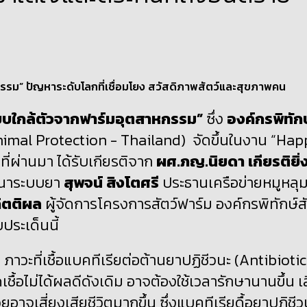
ียบใกล้ตัวจากฟาร์มอุตสาหกรรม”
ซึ่ง
องค์กรพิทักษ
imal Protection - Thailand)
จัดขึ้นในงาน “
Hap
้” ที่ผ่านมา ได้รับเกียรติจาก
ผศ.ภญ.นิยดา เกียรติยิ่
ัฒนาระบบยา
สุพจน์ สิงโตศรี
ประธานเครือข่ายหมูหลุ
กิตติผล
ผู้จัดการโครงการสัตว์ฟาร์ม องค์กรพิทักษ์สั
ประเด็นนี้
อ ภาวะที่เชื้อแบคทีเรียต่อต้านยาปฏิชีวนะ (
Antibiotic
เชื้อไม่ได้ผลดีดังเดิม อาจต้องใช้เวลารักษานานขึ้น เ
ยอาจเสี่ยงเสียชีวิตมากขึ้น ซึ่ง
แบคทีเรียดื้อยาปฏิชีว