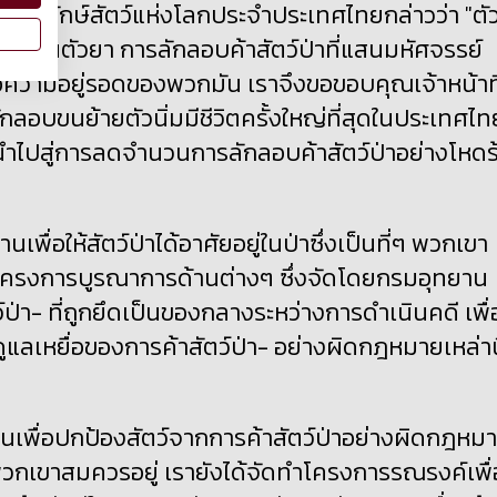
กรพิทักษ์สัตว์แห่งโลกประจำประเทศไทยกล่าวว่า "ตั
่ใช่อยู่ในตัวยา การลักลอบค้าสัตว์ป่าที่แสนมหัศจรรย์
่อความอยู่รอดของพวกมัน เราจึงขอขอบคุณเจ้าหน้าที
ักลอบขนย้ายตัวนิ่มมีชีวิตครั้งใหญ่ที่สุดในประเทศไท
่วยนำไปสู่การลดจำนวนการลักลอบค้าสัตว์ป่าอย่างโหดร
นเพื่อให้สัตว์ป่าได้อาศัยอยู่ในป่าซึ่งเป็นที่ๆ พวกเขา
นโครงการบูรณาการด้านต่างๆ ซึ่งจัดโดยกรมอุทยาน
ป่า- ที่ถูกยึดเป็นของกลางระหว่างการดำเนินคดี เพื่
ะดูแลเหยื่อของการค้าสัตว์ป่า- อย่างผิดกฎหมายเหล่าน
านเพื่อปกป้องสัตว์จากการค้าสัตว์ป่าอย่างผิดกฎหม
่ๆ พวกเขาสมควรอยู่ เรายังได้จัดทำโครงการรณรงค์เพื่