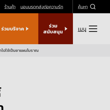
ร้านค้า
มอบมรดกส่งต่อความรัก
ค้นหา
ร่วม
เมนู
ร่วมบริจาค
สนับสนุน
นำไปใช้เป็นยาแผนโบราณ
้
ำ