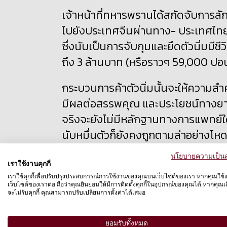
เจ้าหน้าที่ทหารพรานได้สกัดจับการลั
ไปยังประเทศจีนผ่านทาง- ประเทศไทย
ซึ่งนับเป็นการจับกุมและยึดตัวนิ่มมีชี
ถึง 3 ล้านบาท (หรือราวๆ 59,000 ปอน
กระบวนการค้าตัวนิ่มนั้นจะให้ความสำ
มีผลต่อสรรพคุณ และประโยชน์ทางย
จริงจะยังไม่มีหลักฐานทางการแพทย์ใดๆ
นับหมื่นตัวก็ยังคงถูกตามล่าอย่างโห
นโยบายความเป็นส
องค์กรพิทักษ์สัตว์แห่งโลกได้ทำงาน
เราใช้งานคุกกี้
สัตว์ป่าที่ถูกยึดเป็นของกลางจากกา
เราใช้คุกกี้เพื่อปรับปรุงประสบการณ์การใช้งานของคุณบนเว็บไซต์ของเรา หากคุณใช้
เว็บไซต์ของเราต่อ ถือว่าคุณยินยอมให้มีการติดตั้งคุกกี้ในอุปกรณ์ของคุณได้ หากคุณเลื
งานขององค์กรฯ ได้คอยช่วยเหลือหน
จะไม่รับคุกกี้ คุณสามารถปรับเปลี่ยนการตั้งค่าได้เสมอ
สอบและป้องกันการกระทำผิดกฎหมายท
ยอมรับทั้งหมด