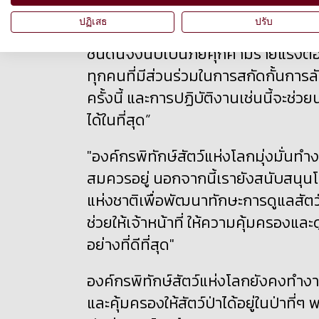
คุณสุภาภรณ์ ลาสต์ ผู้อำนวยการองค์
ปฏิเสธ
ปรับ
นิ่มนั้นสมควรที่จะได้อาศัยอยู่ในป่า ไม
ชนิดนี้จึงนับเป็นภัยคุกคามร้ายแรงต
ทุกคนที่มีส่วนร่วมในการสกัดกั้นการล
ครั้งนี้ และการปฏิบัติงานเช่นนี้จะช
ได้ในที่สุด”
"องค์กรพิทักษ์สัตว์แห่งโลกมุ่งมั่นทำงา
สมควรอยู่ นอกจากนี้เรายังสนับสนุ
แห่งชาติเพื่อพัฒนาทักษะการดูแลสัตว์
ช่วยให้เจ้าหน้าที่ ให้ความคุ้มครองแล
อย่างที่ดีที่สุด"
องค์กรพิทักษ์สัตว์แห่งโลกยังคงทำง
และคุ้มครองให้สัตว์ป่าได้อยู่ในป่าที