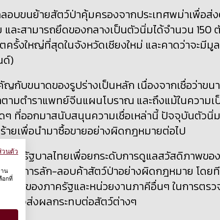
กลอบขนย้ายสัตว์ป่าคุ้มครองจากประเทศพม่าเพื่อส่ง
 และสามารถยึดของกลางเป็นตัวนิ่มได้จำนวน 150 ต
วิตครั้งใหญ่ที่สุดในจังหวัดเชียงใหม่ และคาดว่าจะมีมูล
ด์)
คัญกับขนาดของรูปร่างเป็นหลัก เนื่องจากเชื่อว่าขน
าตามตำราแพทย์จีนแผนโบราณ และถึงแม้ในความเป
 ที่ออกมาสนับสนุนความเชื่อเหล่านี้ ปัจจุบันตัวนิ่
ดร้ายเพื่อนำมาซื้อขายอย่างผิดกฎหมายต่อไป
่วนตัว
ร่วมกับรัฐบาลไทยเพื่อยกระดับการดูแลสวัสดิภาพขอ
รจับกุมการลัก-ลอบค้าสัตว์ป่าอย่างผิดกฎหมาย โดยท
งาน
อกที่
่วยงานของภาครัฐและหน่วยงานภาคีอื่นๆ ในการตรว
ี่อาจส่งผลกระทบต่อสัตว์ต่างๆ