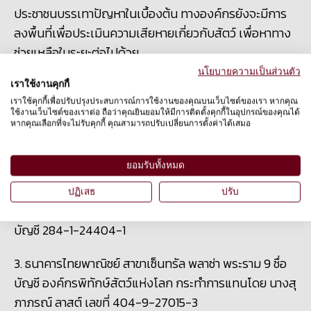
ประชาชนบรรเทาปัญหาในเบื้องต้น ทางองค์กรยังจะมีการ
ลงพื้นที่เพื่อประเมินความเสียหายเกี่ยวกับสัตว์ เพื่อหาทาง
ช่วยเหลือในระยะต่อไปด้วย
นโยบายความเป็นส่วนตัว
วันนี้ คุณสามารถร่วมเป็นส่วนหนึ่งในการช่วยสัตว์ที่
เราใช้งานคุกกี้
ประสบอุทกภัยได้ง่ายๆ โดยร่วมบริจาคกับเราผ่านทางช่อง
เราใช้คุกกี้เพื่อปรับปรุงประสบการณ์การใช้งานของคุณบนเว็บไซต์ของเรา หากคุณ
ใช้งานเว็บไซต์ของเราต่อ ถือว่าคุณยินยอมให้มีการติดตั้งคุกกี้ในอุปกรณ์ของคุณได้
ทางต่อไปนี้
หากคุณเลือกที่จะไม่รับคุกกี้ คุณสามารถปรับเปลี่ยนการตั้งค่าได้เสมอ
1.ออนไลน์ที่
http://bit.ly/2u5RQxP
ยอมรับทั้งหมด
2. ธนาคารกรุงศรีอยุธยา สาขาถนนรัชดาภิเษก (อาคาร
ปฏิเสธ
ปรับ
โอลิมเปียไทย) ชื่อบัญชี องค์กรพิทักษ์สัตว์แห่งโลก เลขที่
บัญชี 284-1-24404-1
3. ธนาคารไทยพาณิชย์ สาขาเซ็นทรัล พลาซ่า พระราม 9 ชื่อ
บัญชี องค์กรพิทักษ์สัตว์แห่งโลก กระทำการแทนโดย นางสุ
ภาภรณ์ ลาสต์ เลขที่ 404-9-27015-3