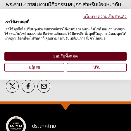
พระราม 2 ภายในงานมีกิจกรรมสนุกๆ สำหรับน้องหมากับ
เจ้าของ พร้อมการออกร้านค้าสำหรับสุนัข และมินิคอนเสิร์ต
นโยบายความเป็นส่วนตัว
จาก ‘โตโน่’ และ ‘ปอ’ เข้าร่วมงานฟรี ติดตามรายละเอียด และ
เราใช้งานคุกกี้
ลงทะเบียนล่วงหน้าได้ที่ โทรศัพท์ 02 513 0475 หรือ
เราใช้คุกกี้เพื่อปรับปรุงประสบการณ์การใช้งานของคุณบนเว็บไซต์ของเรา หากคุณ
ใช้งานเว็บไซต์ของเราต่อ ถือว่าคุณยินยอมให้มีการติดตั้งคุกกี้ในอุปกรณ์ของคุณได้
facebook.com/WorldAnimalProtectionThailand
หากคุณเลือกที่จะไม่รับคุกกี้ คุณสามารถปรับเปลี่ยนการตั้งค่าได้เสมอ
ยอมรับทั้งหมด
ปฏิเสธ
ปรับ
แชร์ต่อ
ประเทศไทย