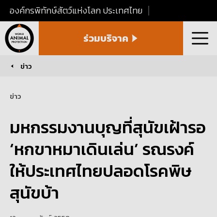
องค์กรพิทักษ์สัตว์แห่งโลก ประเทศไทย
World
ร่วมบริจาค
Animal
เมนู
Protection
Thailand
ข่าว
You are here:
ข่าว
มหกรรมงานบุญที่สุนัขเฝ้ารอ
‘หกขาหมาเดินเล่น’ รณรงค์
ให้ประเทศไทยปลอดโรคพิษ
สุนัขบ้า