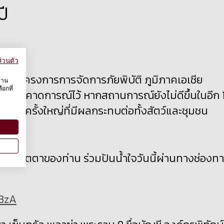
ปี
่วนตัว
ดการโครงการการจัดการภัยพิบัติ ภูมิภาคเอเชีย
งาน
อกที่
แรงกว่าที่คาดการณ์ไว้ หากสถานการณ์ยังไม่ดีขึ้นในอีก 
ยหายครั้งใหญ่ที่มีผลกระทบต่อทั้งสัตว์และชุมชน
ามเมตตาของท่าน ร่วมปันน้ำใจวันนี้ผ่านทางช่องท
UBzA