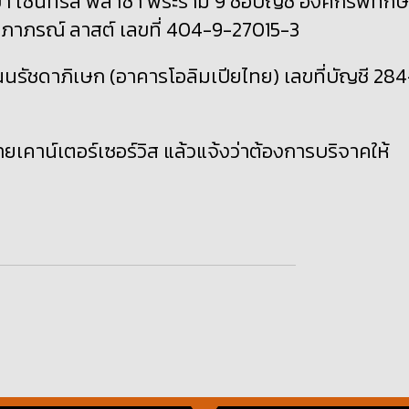
า เซ็นทรัล พลาซ่า พระราม 9 ชื่อบัญชี องค์กรพิทักษ์
ภาภรณ์ ลาสต์ เลขที่ 404-9-27015-3
นนรัชดาภิเษก (อาคารโอลิมเปียไทย) เลขที่บัญชี 284
มายเคาน์เตอร์เซอร์วิส แล้วแจ้งว่าต้องการบริจาคให้