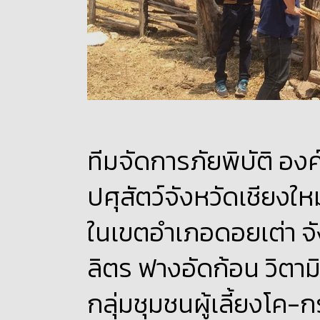
ทีมจัดการภัยพิบัติ องค
ปศุสัตว์จังหวัดเชียงใ
ในเขตอำเภอดอยเต่า จั
ลิตร ฟางอัดก้อน วิตามิ
กลุ่มชุมชนผู้เลี้ยงโค-