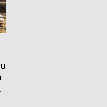
่น
0
บ