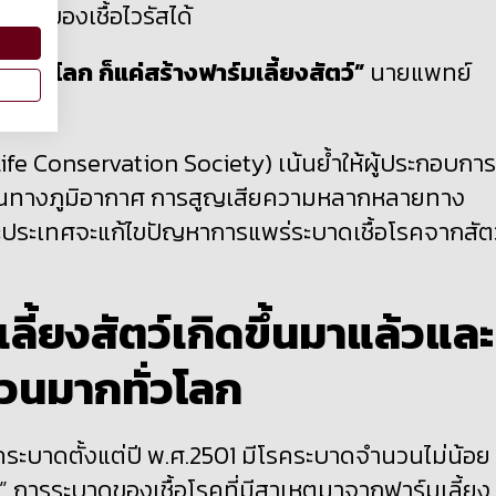
ะบาดของเชื้อไวรัสได้
้ทั่วโลก ก็แค่สร้างฟาร์มเลี้ยงสัตว์”
นายแพทย์
life Conservation Society) เน้นย้ำให้ผู้ประกอบการ
ี่ยนทางภูมิอากาศ การสูญเสียความหลากหลายทาง
ละประเทศจะแก้ไขปัญหาการแพร่ระบาดเชื้อโรคจากสัตว์
ี้ยงสัตว์เกิดขึ้นมาแล้วและ
วนมากทั่วโลก
ะบาดตั้งแต่ปี พ.ศ.
2501
มีโรคระบาดจำนวนไม่น้อย
”
การระบาดของเชื้อโรคที่มีสาเหตุมาจากฟาร์มเลี้ยง