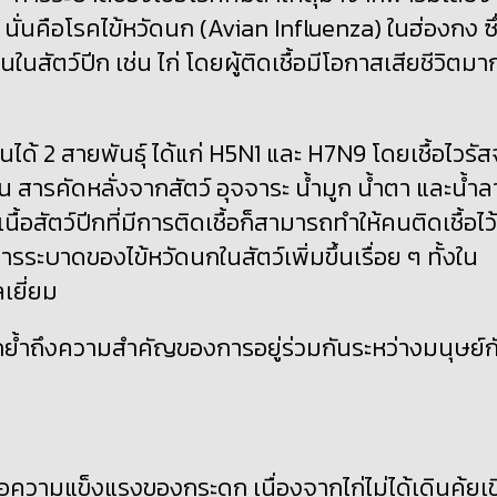
 นั่นคือโรคไข้หวัดนก (
Avian Influenza) ในฮ่องกง ซึ
ึ้นในสัตว์ปีก เช่น ไก่ โดยผู้ติดเชื้อมีโอกาสเสียชีวิตมา
นได้ 2 สายพันธุ์ ได้แก่
H5N1 และ H7N9 โดยเชื้อไวรัส
ช่น สารคัดหลั่งจากสัตว์ อุจจาระ น้ำมูก น้ำตา และน้ำ
้อสัตว์ปีกที่มีการติดเชื้อก็สามารถทำให้คนติดเชื้อไว้
ารระบาดของไข้หวัดนกในสัตว์เพิ่มขึ้นเรื่อย ๆ ทั้งใน
เยี่ยม
กย้ำถึงความสำคัญของการอยู่ร่วมกันระหว่างมนุษย์ก
่อความแข็งแรงของกระดูก เนื่องจากไก่ไม่ได้
เดินคุ้ยเข