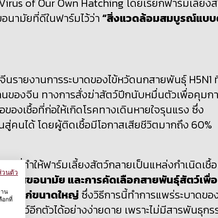
A Virus of Our Own Hatching โดยเรียกฟาร์มเลี้ยงสั
อนามัยที่ดีในฟาร์มไว้ว่า
“สิ่งแวดล้อมสมบูรณ์แบบ
ีนรายงานการระบาดของไข้หวัดนกสายพันธุ์
H
5
N
1 ท
องจีน ทางการสั่งฆ่าสัตว์ปีกนับหมื่นตัวเพื่อคุมก
ตอของเชื้อที่ก่อให้เกิดโรคทางเดินหายใจรุนแรง ซึ่ง
สู่คนได้
โดยผู้ติดเชื้อมีโอกาสเสียชีวิตมากถึง
60%
ักที่ทำให้ฟาร์มเลี้ยงสัตว์กลายเป็นแหล่งกำเนิดเชื้อ
่วนตัว
ขาดสุขอนามัย
และการคัดเลือกสายพันธุ์สัตว์เพื่อ
่น อกไก่ขนาดใหญ่
ซึ่งวิธีการนี้ทำการแพร่ระบาดขอ
งาน
อกที่
งสู่สัตว์อีกตัวได้อย่างง่ายดาย เพราะไม่มีสารพันธุก