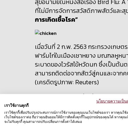
สุขอนามัยในหนังสือเรื่อง Bird Flu: 
ที่ไม่มีการจัดการสวัสดิภาพสัตว์และสุข
การเกิดเชื้อโรค”
เมื่อวันที่
2
ก.พ.
2563
กระทรวงเกษตรจ
ฟาร์มไก่ในเมืองเชาหยาง มณฑลหูหนานข
ระบาด
ของ
ไวรัสไข้หวัดนก ซึ่งเป็นต้น
สามารถติดต่อจากสัตว์สู่คนและจากคน
(เครดิตรูปภาพ: Reuters)
นายแพทย์ไมเคิลกล่าวว่า
สองเหตุผลหล
นโยบายความเป็นส
โรคได้ นั่นคือ
สภาพแวดล้อมในฟาร์ม
เราใช้งานคุกกี้
ตอบโจทย์ความต้องการผู้บริโภค เช
เราใช้คุกกี้เพื่อปรับปรุงประสบการณ์การใช้งานของคุณบนเว็บไซต์ของเรา หากคุณใช้
เว็บไซต์ของเราต่อ ถือว่าคุณยินยอมให้มีการติดตั้งคุกกี้ในอุปกรณ์ของคุณได้ หากคุณเลื
เชื้อไวรัสสามารถติดต่อจากสัตว์ตัวหนึ่
จะไม่รับคุกกี้ คุณสามารถปรับเปลี่ยนการตั้งค่าได้เสมอ