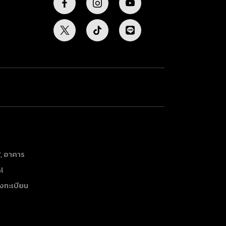
7, อาคาร
al
งทะเบียน