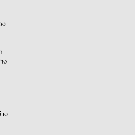
่อง
ท
้าง
่าง