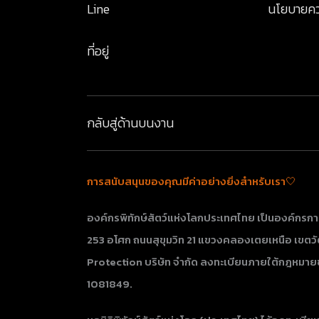
Line
นโยบายคว
ที่อยู่
กลับสู่ด้านบน
งาน
การสนับสนุนของคุณมีค่าอย่างยิ่งสำหรับเรา🤍
องค์กรพิทักษ์สัตว์แห่งโลกประเทศไทย เป็นองค์กรกา
253 อโศก ถนนสุขุมวิท 21 แขวงคลองเตยเหนือ เขตวัฒน
Protection บริษัท จำกัด ลงทะเบียนภายใต้กฎหมาย
1081849.