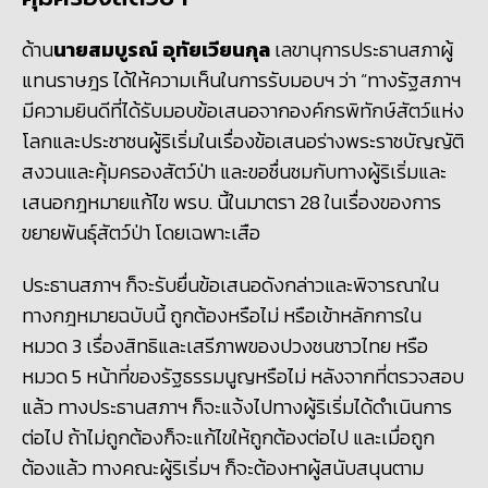
ด้าน
นายสมบูรณ์ อุทัยเวียนกุล
เลขานุการประธานสภาผู้
แทนราษฎร ได้ให้ความเห็นในการรับมอบฯ ว่า “ทางรัฐสภาฯ
มีความยินดีที่ได้รับมอบข้อเสนอจากองค์กรพิทักษ์สัตว์แห่ง
โลกและประชาชนผู้ริเริ่มในเรื่องข้อเสนอร่างพระราชบัญญัติ
สงวนและคุ้มครองสัตว์ป่า และขอชื่นชมกับทางผู้ริเริ่มและ
เสนอกฎหมายแก้ไข พรบ. นี้ในมาตรา
28 ในเรื่องของการ
ขยายพันธุ์สัตว์ป่า โดยเฉพาะเสือ
ประธานสภาฯ ก็จะรับยื่นข้อเสนอดังกล่าวและพิจารณาใน
ทางกฎหมายฉบับนี้ ถูกต้องหรือไม่ หรือเข้าหลักการใน
หมวด 3 เรื่องสิทธิและเสรีภาพของปวงชนชาวไทย หรือ
หมวด 5 หน้าที่ของรัฐธรรมนูญหรือไม่ หลังจากที่ตรวจสอบ
แล้ว ทางประธานสภาฯ ก็จะแจ้งไปทางผู้ริเริ่มได้ดำเนินการ
ต่อไป ถ้าไม่ถูกต้องก็จะแก้ไขให้ถูกต้องต่อไป และเมื่อถูก
ต้องแล้ว ทางคณะผู้ริเริ่มฯ ก็จะต้องหาผู้สนับสนุนตาม