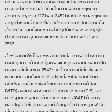
เครื่องเล่นอย่างไก่ชน รวมถึงเลี้ยงไว้เป็นอาหาร กระนั้น
การกระทำทารุณต่อสัตว์ถือเป็นความผิดตามกฎหมาย
ลักษณะอาญา ร.ศ. 127 (พ.ศ. 2452) และในประมวลกฎหมาย
อาญากำหนดเรื่องการใช้สัตว์ทำงานเกินควร โดยมีโทษทั้ง
จำและปรับ รวมทั้งกฎหมายสำคัญ ได้แก่ พระราชบัญญัติ
ป้องกันการทารุณกรรมและการจัดสวัสดิภาพสัตว์ พ.ศ.
2557
สำหรับสัตว์ที่ใช้เป็นอาหาร อย่างไก่เนื้อ มีการจัดทำระเบียบ
กรมปศุสัตว์ว่าด้วยการคุ้มครองและดูแลสวัสดิภาพสัตว์ปีก
ณ สถานที่เลี้ยง พ.ศ. 2542 รวมทั้งระเบียบที่เกี่ยวข้องอีก
หลายฉบับ รวมทั้งมีการปรับปรุงเนื้อหาในอีกสิบปีถัดมา
เพื่อให้สอดคล้องกับข้อกำหนดขององค์การการค้าโลก
(
WTO) องค์กรโรคระบาดสัตว์ระหว่างประเทศ (OIE) และ
มาตรฐานการผลิตสินค้าทางการเกษตร (GAP) ด้านการ
ผลิตปศุสัตว์ ซึ่งมีมาตรฐานที่สำคัญ ได้แก่ มาตรฐานฟาร์ม
เลี้ยงสัตว์ การควบคุมการใช้ยาในฟาร์มปศุสัตว์ และข้อ