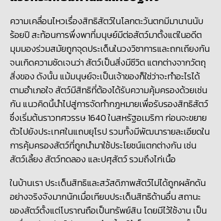
ความเคลื่อนไหวเรื่องสิทธิสัตว์ในโลกตะวันตกมีมานานนับ
ร้อยปี สะท้อนการพึ่งพาที่มนุษย์มีต่อสัตว์มาตั้งแต่ในอดีต
มุมมองร่วมสมัยถูกจุดประเด็นในวงวิชาการและถกเถียงกัน
จนเกิดความชัดเจนว่า สัตว์เป็นสิ่งมีชีวิต แตกต่างจากวัตถุ
สิ่งของ ดังนั้น แม้มนุษย์จะเป็นเจ้าของก็ใช่ว่าจะทำอะไรได้
ตามอำเภอใจ สัตว์มีสิทธิที่ต้องได้รับความคุ้มครองด้วยเช่น
กัน แนวคิดนี้นำไปสู่การจัดทำกฎหมายเพื่อรับรองสิทธิสัตว์
ซึ่งเริ่มต้นราวทศวรรษ 1640 ในสหรัฐอเมริกา ก่อนจะขยาย
ตัวไปยังประเทศในแถบยุโรป รวมทั้งมีพัฒนารายละเอียดใน
การคุ้มครองสัตว์ที่ถูกนำมาใช้ประโยชน์แตกต่างกัน เช่น
สัตว์เลี้ยง สัตว์ทดลอง และปศุสัตว์ รวมถึงไก่เนื้อ
ในบ้านเรา ประเด็นสิทธิและสวัสดิภาพสัตว์ไม่ได้ถูกผลักดัน
อย่างจริงจังมากนักเมื่อเทียบประเด็นสิทธิด้านอื่น สถานะ
ของสัตว์ตั้งแต่โบราณถือเป็นทรัพย์สิน โดยมีไว้ใช้งาน เป็น