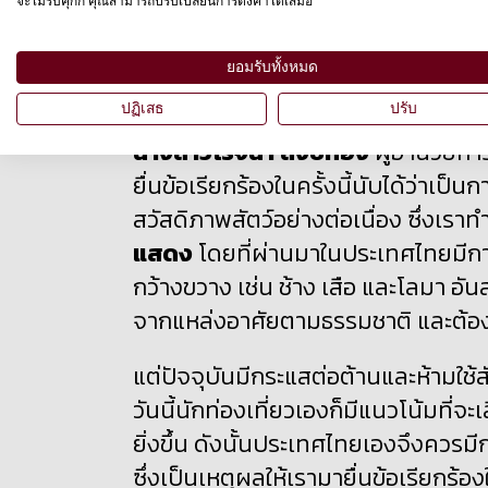
จะไม่รับคุกกี้ คุณสามารถปรับเปลี่ยนการตั้งค่าได้เสมอ
สฤษฏ์พงษ์ เกี่ยวข้อง ผู้แทนคณะกรร
กรรมาธิการฯ รับมอบข้อเรียกร้อง ณ
ยอมรับทั้งหมด
ปฏิเสธ
ปรับ
นางสาวโรจนา สังข์ทอง
ผู้อำนวยการ
ยื่นข้อเรียกร้องในครั้งนี้นับได้ว่าเ
สวัสดิภาพสัตว์อย่างต่อเนื่อง ซึ่ง
แสดง
โดยที่ผ่านมาในประเทศไทยมีกา
กว้างขวาง เช่น ช้าง เสือ และโลมา อันส่
จากแหล่งอาศัยตามธรรมชาติ และต้อง
แต่ปัจจุบันมีกระแสต่อต้านและห้ามใช้
วันนี้นักท่องเที่ยวเองก็มีแนวโน้มที่จ
ยิ่งขึ้น ดังนั้นประเทศไทยเองจึงควรม
ซึ่งเป็นเหตุผลให้เรามายื่นข้อเรียกร้องใ