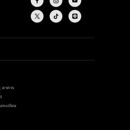
7, อาคาร
al
งทะเบียน