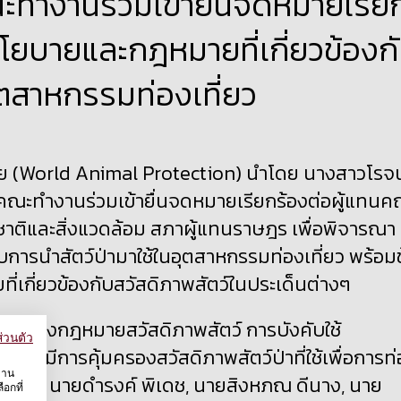
ทำงานร่วมเข้ายื่นจดหมายเรีย
นโยบายและกฎหมายที่เกี่ยวข้องก
ุตสาหกรรมท่องเที่ยว
ไทย (World Animal Protection) นำโดย นางสาวโรจ
มคณะทำงานร่วมเข้ายื่นจดหมายเรียกร้องต่อผู้แทนค
าติและสิ่งแวดล้อม สภาผู้แทนราษฎร เพื่อพิจารณา
บการนำสัตว์ป่ามาใช้ในอุตสาหกรรมท่องเที่ยว พร้อม
ี่เกี่ยวข้องกับสวัสดิภาพสัตว์ในประเด็นต่างๆ
รับปรุงกฎหมายสวัสดิภาพสัตว์ การบังคับใช้
่วนตัว
่อให้มีการคุ้มครองสวัสดิภาพสัตว์ป่าที่ใช้เพื่อการท
งาน
 แซ่จึง, นายดํารงค์ พิเดช, นายสิงหภณ ดีนาง, นาย
อกที่