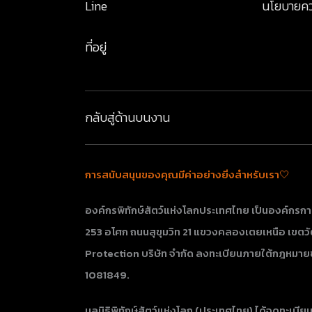
Line
นโยบายคว
ที่อยู่
กลับสู่ด้านบน
งาน
การสนับสนุนของคุณมีค่าอย่างยิ่งสำหรับเรา🤍
องค์กรพิทักษ์สัตว์แห่งโลกประเทศไทย เป็นองค์กรกา
253 อโศก ถนนสุขุมวิท 21 แขวงคลองเตยเหนือ เขตวัฒน
Protection บริษัท จำกัด ลงทะเบียนภายใต้กฎหมาย
1081849.
มูลนิธิพิทักษ์สัตว์แห่งโลก (ประเทศไทย) ได้จดทะเ