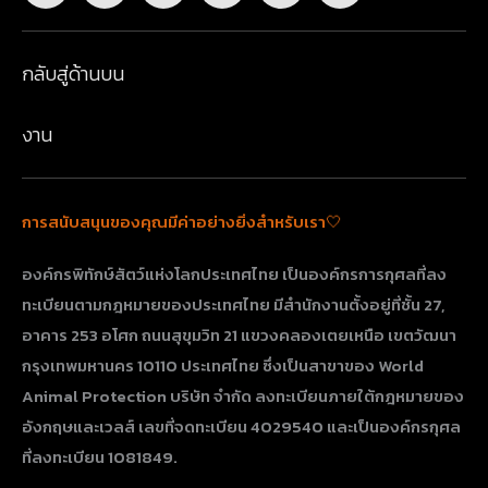
กลับสู่ด้านบน
งาน
การสนับสนุนของคุณมีค่าอย่างยิ่งสำหรับเรา🤍
องค์กรพิทักษ์สัตว์แห่งโลกประเทศไทย เป็นองค์กรการกุศลที่ลง
ทะเบียนตามกฎหมายของประเทศไทย มีสำนักงานตั้งอยู่ที่ชั้น 27,
อาคาร 253 อโศก ถนนสุขุมวิท 21 แขวงคลองเตยเหนือ เขตวัฒนา
กรุงเทพมหานคร 10110 ประเทศไทย​​​​​​​ ซึ่งเป็นสาขาของ World
Animal Protection บริษัท จำกัด ลงทะเบียนภายใต้กฎหมายของ
อังกฤษและเวลส์ เลขที่จดทะเบียน 4029540 และเป็นองค์กรกุศล
ที่ลงทะเบียน 1081849.