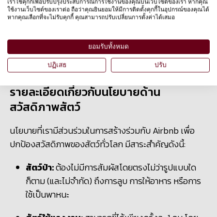
เราใช้คุกกี้เพื่อปรับปรุงประสบการณ์การใช้งานของคุณบนเว็บไซต์ของเรา หากคุณ
ใช้งานเว็บไซต์ของเราต่อ ถือว่าคุณยินยอมให้มีการติดตั้งคุกกี้ในอุปกรณ์ของคุณได้
นอกเหนือจากการให้เช่าที่พักอาศัย Airbnb ยังได้เปิดตัว
หากคุณเลือกที่จะไม่รับคุกกี้ คุณสามารถปรับเปลี่ยนการตั้งค่าได้เสมอ
ประสบการณ์การท่องเที่ยวใหม่ที่เรียกว่า Experiences ในปี
2016 ซึ่งเป็นโปรแกรมที่รวมกิจกรรมทำมือกว่า 40,000
ยอมรับทั้งหมด
รายการมาไว้ในที่เดียว และมุ่งเน้นไปยังการสร้างความตื่น
เต้นและการผจญภัยในแบบพื้นถิ่นจริงๆให้แก่นักท่องเที่ยว
ปฏิเสธ
ปรับ
รายละเอียดเกี่ยวกับนโยบายด้าน
สวัสดิภาพสัตว์
นโยบายที่เรามีส่วนร่วมในการสร้างร่วมกับ Airbnb เพื่อ
ปกป้องสวัสดิภาพของสัตว์ทั่วโลก มีสาระสำคัญดังนี้:
สัตว์ป่า:
ต้องไม่มีการสัมผัสโดยตรงไม่ว่ารูปแบบใด
ก็ตาม (และไม่จำกัด) ถึงการลูบ การให้อาหาร หรือการ
ใช้เป็นพาหนะ