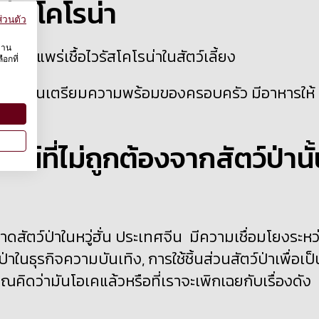
ไวรัสโคโรน่า
่วนตัว
งาน
มีการแพร่เชื้อไวรัสโคโรน่าในสัตว์เลี้ยง
อกที่
ุณในแผนเตรียมความพร้อมของครอบครัว มีอาหารให้
ัก
ที่ไม่ถูกต้องจากสัตว์ป่านั
ลาดสัตว์ป่าในหวู่ฮั่น ประเทศจีน มีความเชื่อมโยงระหว
ป่าในธุรกิจความบันเทิง, การใช้ชิ้นส่วนสัตว์ป่าเพื่อเป็
ุณคิดว่ามันโอเคแล้วหรือที่เราจะเพิกเฉยกับเรื่องดัง