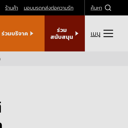
ร้านค้า
มอบมรดกส่งต่อความรัก
ค้นหา
ร่วม
เมนู
ร่วมบริจาค
สนับสนุน
า
ิ
า