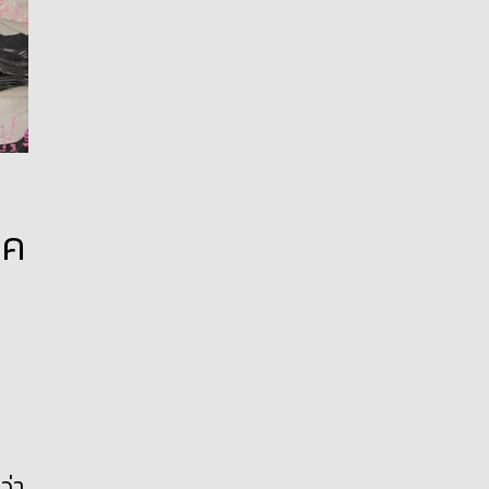
โค
ว่า