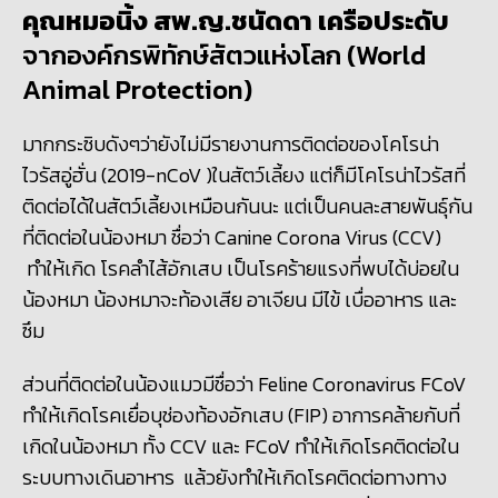
คุณหมอนิ้ง
สพ.ญ.ชนัดดา เครือประดับ
จากองค์กรพิทักษ์สัตวแห่งโลก
(World
Animal Protection)
มากกระซิบดังๆว่า
ยังไม่มีรายงานการติดต่อของโคโรน่า
ไวรัสอู่ฮั่น (2019-
nCoV
)
ในสัตว์เลี้ยง
แต่ก็มีโคโรน่า
ไวรัสที่
ติดต่อได้
ในสัตว์เลี้ยงเหมือนกันนะ แต่เป็นคนละสายพันธุ์กัน
ที่ติดต่อในน้องหมา ชื่อว่า
Canine Corona Virus (CCV)
ทำ
ให้เกิด
โรคลำไส้อักเสบ
เป็นโรคร้ายแรงที่พบได้บ่อยใน
น้องหมา น้องหมาจะ
ท้องเสีย อาเจียน มีไข้ เบื่ออาหาร และ
ซึม
ส่วน
ที่ติดต่อใน
น้องแมวมีชื่อว่า
Feline Coronavirus FCoV
ทำให้เกิดโรคเยื่อบุช่องท้องอักเสบ
(FIP)
อาการคล้ายกับที่
เกิดในน้องหมา ทั้ง
CCV
และ
FCoV
ทำให้เกิดโรคติดต่อใน
ระบบทางเดินอาหาร แล้วยังทำให้เกิดโรคติดต่อทางทาง