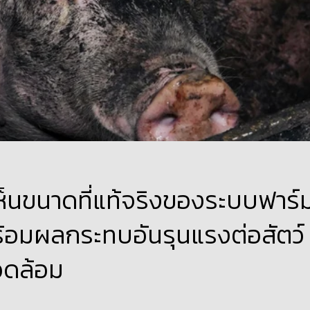
้เห็นขนาดที่แท้จริงของระบบฟาร์
้อมผลกระทบอันรุนแรงต่อสัตว์
วดล้อม