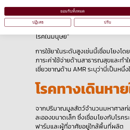
ประเทศไทยถูกจัดอยู่ในกลุ่มประเทศที่ม
ของโลก อยู่ในกลุ่มประเทศที่ใช้ยาปฏิ
ยอมรับทั้งหมด
ปริมาณการใช้ยาในฟาร์มต่อหน่วยการผ
ปฏิเสธ
ปรับ
ยุโรป และมีการใช้ยากลุ่มที่องค์การ
โรคในมนุษย์”
การใช้ยาในระดับสูงเช่นนี้เชื่อมโยงโด
ภาระค่าใช้จ่ายด้านสาธารณสุขและทำใ
เชี่ยวชาญด้าน AMR
ระบุว่านี่เป็นหนึ
โรคทางเดินหาย
จากปริมาณมูลสัตว์จำนวนมหาศาลก่อใ
ละอองขนาดเล็ก ซึ่งเชื่อมโยงกับโรคร
ฟาร์มและผู้ที่อาศัยอยู่ใกล้พื้นที่ผลิต