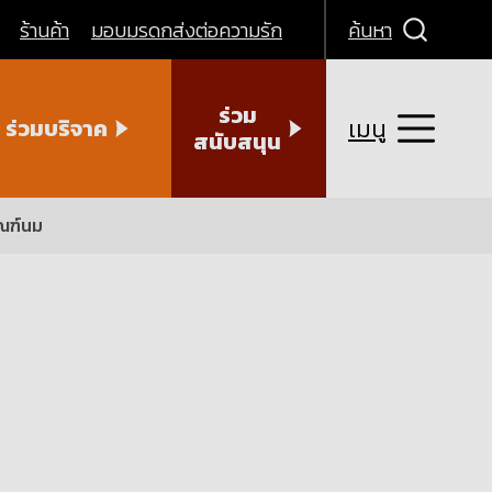
ร้านค้า
มอบมรดกส่งต่อความรัก
ค้นหา
ร่วม
เมนู
ร่วมบริจาค
สนับสนุน
ัณฑ์นม