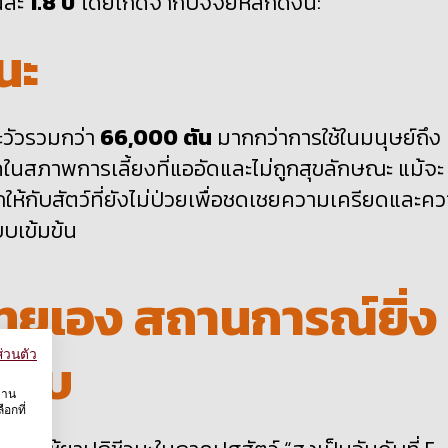
คนละ
1.8
ปี
โดยเกิดจากปัจจัยหลักดังนี้:
นะ
ละวัวรวมกว่า
66,000
ตัน
มากกว่าการใช้ในมนุษย์ถึง
โรคในสภาพการเลี้ยงที่แออัดและไม่ถูกสุขลักษณะ แม้จะ
ูกให้กับสัตว์ที่ยังไม่ป่วยเพื่อชดเชยความเครียดและค
บบเข้มข้น
ทยเอง สถานการณ์ยิ่ง
ะดับ
่วนตัว
งาน
อกที่