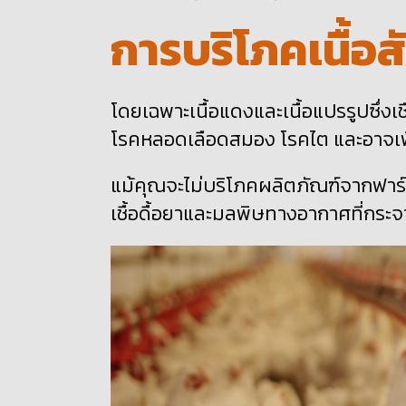
การบริโภคเนื้อส
โดยเฉพาะเนื้อแดงและเนื้อแปรรูปซึ่งเช
โรคหลอดเลือดสมอง โรคไต และอาจเพิ
แม้คุณจะไม่บริโภคผลิตภัณฑ์จากฟาร์
เชื้อดื้อยาและมลพิษทางอากาศที่กระจา