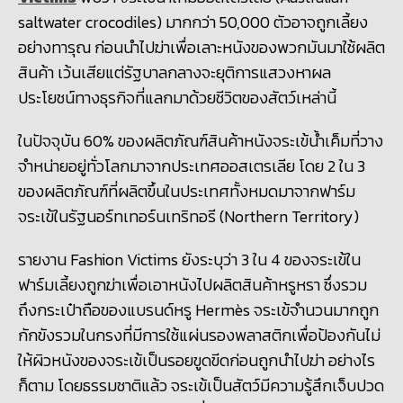
saltwater crocodiles)
มากกว่า
50,000 ตัวอาจถูกเลี้ยง
อย่างทารุณ ก่อนนำไปฆ่าเพื่อเลาะหนังของพวกมันมาใช้ผลิต
สินค้า เว้นเสียแต่รัฐบาลกลางจะยุติการแสวงหาผล
ประโยชน์ทางธุรกิจที่แลกมาด้วยชีวิตของสัตว์เหล่านี้
ในปัจจุบัน
60% ของผลิตภัณฑ์สินค้าหนังจระเข้น้ำเค็มที่วาง
จำหน่ายอยู่ทั่วโลกมาจากประเทศออสเตรเลีย โดย 2 ใน 3
ของผลิตภัณฑ์ที่ผลิตขึ้นในประเทศทั้งหมดมาจากฟาร์ม
จระเข้ใน
รัฐนอร์ทเทอร์นเทริทอรี (
Northern Territory)
รายงาน
Fashion Victims ยังระบุว่า 3 ใน 4 ของจระเข้ใน
ฟาร์มเลี้ยงถูกฆ่าเพื่อเอาหนังไปผลิตสินค้าหรูหรา ซึ่งรวม
ถึงกระเป๋าถือของแบรนด์หรู
Hermès
จระเข้จำนวนมากถูก
กักขังรวม
ในกรงที่มีการใช้แผ่นรองพลาสติก
เพื่อป้องกันไม่
ให้ผิวหนังของจระเข้
เป็นรอยขูดขีดก่อนถูกนำไปฆ่า
อย่างไร
ก็ตาม โดยธรรมชาติแล้ว จระเข้เป็นสัตว์มีความรู้สึกเจ็บปวด