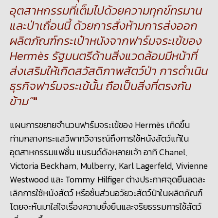
อุตสาหกรรมที่เต็มไปด้วยความทุกข์ทรมาน
และป่าเถื่อนนี้ ด้วยการสั่งห้ามการส่งออก
ผลิตภัณฑ์กระเป๋าหนังจากฟาร์มจระเข้ของ
Hermès รัฐมนตรี
ด้านสิ่งแวดล้อมมีหน้าที่
ส่งเสริมให้เกิดสวัสดิภาพสัตว์ป่า การดำเนิน
ธุรกิจฟาร์มจระเข้นั้น ถือเป็นสิ่งที่ตรงกัน
ข้าม”
แผนการขยายจำนวนฟาร์มจระเข้ของ
Hermès
เกิดขึ้น
ท่ามกลางกระแสวิพากวิจารณ์ถึงการใช้หนังสัตว์แท้ใน
อุตสาหกรรมแฟชั่น
แบรนด์ดังหลายเจ้า อาทิ
Chanel,
Victoria Beckham, Mulberry, Karl Lagerfeld, Vivienne
Westwood และ Tommy Hilfiger ต่างประกาศจุดยืนลดละ
เลิกการใช้หนังสัตว์ หรือชิ้นส่วนอวัยวะสัตว์ป่าในผลิตภัณฑ์
โดยจะหันมาใส่ใจ
เรื่องความยั่งยืนและจริยธรรมการใช้สัตว์