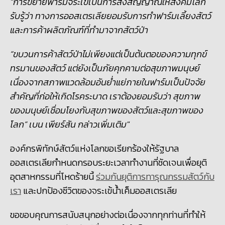
“การขยายฟาร์มจระเข้เป็นการส่งสัญญาณให้สังคมโลก
รับรู้ว่า ทางการออสเตรเลียยอมรับการทำฟาร์มเลี้ยงสัตว์
และการค้าผลิตภัณฑ์ที่ทำมาจากสัตว์ป่า
“ขบวนการค้าสัตว์ป่าไม่เพียงแต่เป็นต้นตอของความทุกข์
ทรมานของสัตว์ แต่ยังเป็นภัยคุกคามต่อสุขภาพมนุษย์
เนื่องจากสภาพแวดล้อมอันย่ำแย่ภายในฟาร์มเป็นปัจจัย
สำคัญที่ก่อให้เกิดโรคระบาด เราต้องยอมรับว่า สุขภาพ
ของมนุษย์เชื่อมโยงกับสุขภาพของสัตว์และสุขภาพของ
โลก”
เบน เพียร์สัน กล่าวเพิ่มเติม"
องค์กรพิทักษ์สัตว์แห่งโลกขอเรียกร้องให้รัฐบาล
ออสเตรเลียกำหนดกรอบระยะเวลาทำงานที่ชัดเจนเพื่อยุติ
อุตสาหกรรมที่โหดร้ายนี้
ร่วมกันยุติการทารุณกรรมสัตว์กับ
เรา
และปกป้องชีวิตของจระเข้น้ำเค็มออสเตรเลีย
ขอขอบคุณการสนับสนุกอย่างต่อเนื่องจากทุกท่านที่ทำให้