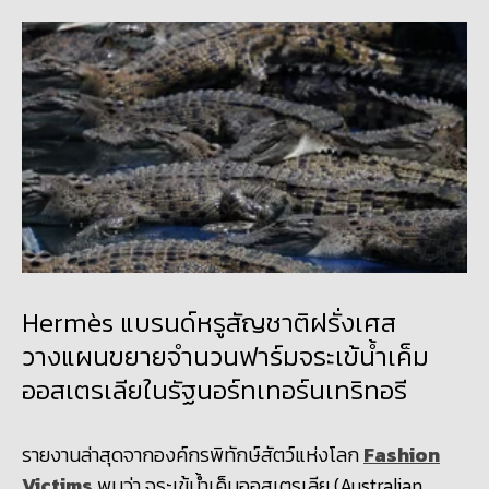
Hermès แบรนด์หรูสัญชาติฝรั่งเศส
วางแผนขยายจำนวนฟาร์มจระเข้น้ำเค็ม
ออสเตรเลียในรัฐนอร์ทเทอร์นเทริทอรี
รายงานล่าสุดจากองค์กรพิทักษ์สัตว์แห่งโลก
Fashion
Victims
พบว่า
จระเข้น้ำเค็มออสเตรเลีย (
Australian