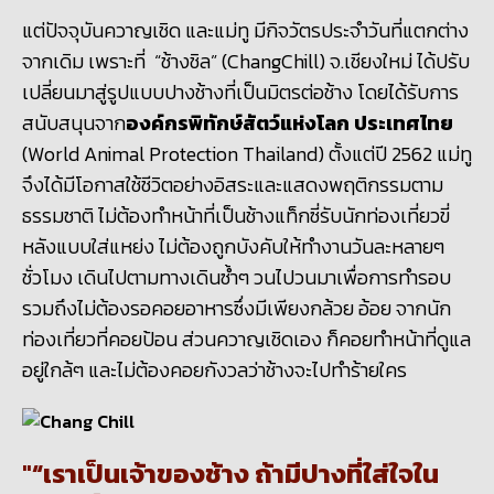
แต่ปัจจุบันควาญเชิด และแม่ทู มีกิจวัตรประจำวันที่แตกต่าง
จากเดิม เพราะที่ “ช้างชิล”
(
ChangChill)
จ.เชียงใหม่ ได้ปรับ
เปลี่ยนมาสู่รูปแบบปางช้างที่เป็นมิตรต่อช้าง โดยได้รับการ
สนับสนุนจาก
องค์กรพิทักษ์สัตว์แห่งโลก ประเทศไทย
(
World Animal Protection Thailand)
ตั้งแต่ปี
2562
แม่ทู
จึงได้มีโอกาสใช้ชีวิตอย่างอิสระและแสดงพฤติกรรมตาม
ธรรมชาติ ไม่ต้องทำหน้าที่เป็นช้างแท็กซี่รับนักท่องเที่ยวขี่
หลังแบบใส่แหย่ง ไม่ต้องถูกบังคับให้ทำงานวันละหลายๆ
ชั่วโมง เดินไปตามทางเดินซ้ำๆ วนไปวนมาเพื่อการทำรอบ
รวมถึงไม่ต้องรอคอยอาหารซึ่งมีเพียงกล้วย อ้อย
จากนัก
ท่องเที่ยวที่คอยป้อน ส่วนควาญเชิดเอง ก็คอยทำหน้าที่ดูแล
อยู่ใกล้ๆ และไม่ต้องคอยกังวลว่าช้างจะไปทำร้ายใคร
“เราเป็นเจ้าของช้าง ถ้ามีปางที่ใส่ใจใน