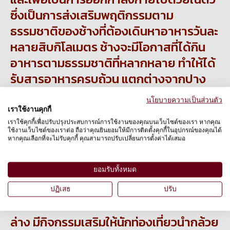
ซึ่งเป็นการส่งเสริมพฤติกรรมตาม
ธรรมชาติของช้างที่ต้องเดินหาอาหารวันละ
หลายสิบกิโลเมตร ช้างจะมีโอกาสที่ได้กิน
อาหารตามธรรมชาติที่หลากหลาย ทำให้ได้
รับสารอาหารครบถ้วน แตกต่างจากปาง
ช้างทั่วไปที่ได้กินอาหารไม่หลากหลายและ
นโยบายความเป็นส่วนตัว
ปริมาณอาจไม่เพียงพอ
จนถึงช่วงสาย
เราใช้งานคุกกี้
11.30 น. เขาก็จะลงมากินน้ำ ซึ่งมีแหล่งน้ำ
เราใช้คุกกี้เพื่อปรับปรุงประสบการณ์การใช้งานของคุณบนเว็บไซต์ของเรา หากคุณ
ใช้งานเว็บไซต์ของเราต่อ ถือว่าคุณยินยอมให้มีการติดตั้งคุกกี้ในอุปกรณ์ของคุณได้
บนภูเขาให้กิน เสร็จแล้วก็จะเป็นช่วงพัก
หากคุณเลือกที่จะไม่รับคุกกี้ คุณสามารถปรับเปลี่ยนการตั้งค่าได้เสมอ
เที่ยง ระหว่างที่ควาญพักกินข้าวกลางวัน
และนั่งพักผ่อน ช้างจะได้กินอาหารหลักคือ
ยอมรับทั้งหมด
พวกหญ้าเนเปียร์ ซึ่งมีคุณค่าทางอาหารสูง
ปฏิเสธ
ปรับ
และข้าวโพด พอบ่ายโมง ช้างก็จะลงมาด้าน
ล่าง มีกิจกรรมเสริมให้นักท่องเที่ยวนำกล้วย