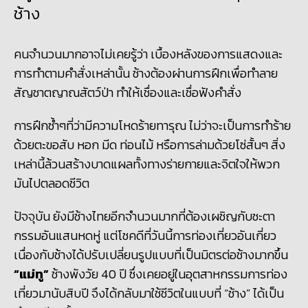
ช้าง
คนจำนวนมากอาจไม่เคยรู้ว่า เบื้องหลังของการแสดงและ
การทำตามคำสั่งเหล่านั้น ช้างต้องผ่านการฝึกเพื่อทำลาย
สัญชาตญาณสัตว์ป่า ทำให้เชื่องและเชื่อฟังคำสั่ง
การฝึกซ้ำๆที่ว่ามีความโหดร้ายทารุณ ไม่ว่าจะเป็นการทำร้าย
ด้วยตะขอสับ หอก มีด ท่อนไม้ หรือการล่ามด้วยโซ่สั้นๆ สิ่ง
เหล่านี้ล้วนสร้างบาดแผลทั้งทางร่ายกายและจิตใจให้พวก
มันไปตลอดชีวิต
ปัจจุบัน ยังมีช้างไทยอีกจำนวนมากที่ต้องเผชิญกับชะตา
กรรมอันแสนหดหู่ แต่โชคดีที่วันนี้การท่องเที่ยวอันเกี่ยว
เนื่องกับช้างได้ปรับเปลี่ยนรูปแบบที่เป็นมิตรต่อช้างมากขึ้น
“แม่ทู”
ช้างพังวัย 40 ปี ซึ่งเคยอยู่ในอุตสาหกรรมการท่อง
เที่ยวมานับสิบปี จึงได้กลับมาใช้ชีวิตในแบบที่ “ช้าง” ได้เป็น