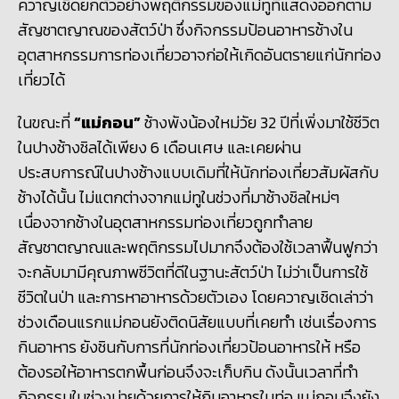
ควาญเชิดยกตัวอย่าง
พฤติกรรมของแม่ทูที่แสดงออกตาม
สัญชาตญาณของสัตว์ป่า ซึ่งกิจกรรมป้อนอาหารช้างใน
อุตสาหกรรมการท่องเที่ยวอาจก่อให้เกิดอันตรายแก่นักท่อง
เที่ยวได้
ในขณะที่
“แม่กอน”
ช้างพังน้องใหม่วัย 32
ปีที่เพิ่งมาใช้ชีวิต
ในปางช้างชิลได้เพียง 6 เดือนเศษ และเคยผ่าน
ประสบการณ์ในปางช้างแบบเดิมที่ให้นักท่องเที่ยวสัมผัสกับ
ช้างได้นั้น ไม่แตกต่างจากแม่ทูในช่วงที่มาช้างชิลใหม่ๆ
เนื่องจากช้างในอุตสาหกรรมท่องเที่ยวถูกทำลาย
สัญชาตญาณและพฤติกรรมไปมากจึงต้องใช้เวลาฟื้นฟูกว่า
จะกลับมามีคุณภาพชีวิตที่ดีในฐานะสัตว์ป่า ไม่ว่าเป็นการใช้
ชีวิตในป่า และการหาอาหารด้วยตัวเอง โดยควาญเชิดเล่าว่า
ช่วงเดือนแรกแม่กอนยังติดนิสัยแบบที่เคยทำ เช่นเรื่องการ
กินอาหาร ยังชินกับการที่นักท่องเที่ยวป้อนอาหารให้ หรือ
ต้องรอให้อาหารตกพื้นก่อนจึงจะเก็บกิน ดังนั้นเวลาที่ทำ
กิจกรรมในช่วงบ่ายด้วยการให้กินอาหารในท่อ แม่กอนจึงยัง