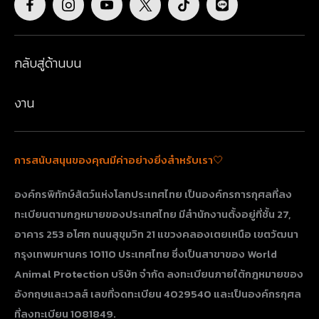
กลับสู่ด้านบน
งาน
การสนับสนุนของคุณมีค่าอย่างยิ่งสำหรับเรา🤍
องค์กรพิทักษ์สัตว์แห่งโลกประเทศไทย เป็นองค์กรการกุศลที่ลง
ทะเบียนตามกฎหมายของประเทศไทย มีสำนักงานตั้งอยู่ที่ชั้น 27,
อาคาร 253 อโศก ถนนสุขุมวิท 21 แขวงคลองเตยเหนือ เขตวัฒนา
กรุงเทพมหานคร 10110 ประเทศไทย​​​​​​​ ซึ่งเป็นสาขาของ World
Animal Protection บริษัท จำกัด ลงทะเบียนภายใต้กฎหมายของ
อังกฤษและเวลส์ เลขที่จดทะเบียน 4029540 และเป็นองค์กรกุศล
ที่ลงทะเบียน 1081849.