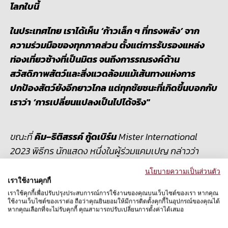
โลกใบนี้
ในประเทศไทย เราได้เห็น ‘ก้าวเล็ก ๆ ที่ทรงพลัง’ จาก
ความร่วมมือของทุกภาคส่วน ตั้งแต่การรับรองแหล่ง
ท่องเที่ยวช้างที่เป็นมิตร จนถึงการรณรงค์ด้าน
สวัสดิภาพสัตว์และสิ่งแวดล้อมแม้เส้นทางแห่งการ
ปกป้องสัตว์ยังอีกยาวไกล แต่ทุกชัยชนะที่เกิดขึ้นบอกกับ
เราว่า ‘การเปลี่ยนแปลงเป็นไปได้จริง"
ขณะที่
คิม
–
ธิติสรรค์ กู้ดเบิร์น
Mister International
2023 พิธีกร นักแสดง หนึ่งในผู้ร่วมแคมเปญ กล่าวว่า
นโยบายความเป็นส่วนตัว
“
ผมรู้สึกภูมิใจที่ได้เห็นความพยายามขององค์กรที่ดำเนิน
เราใช้งานคุกกี้
มาอย่างยาวนานถูกถ่ายทอดออกมาเป็นการเปลี่ยนแปลง
เราใช้คุกกี้เพื่อปรับปรุงประสบการณ์การใช้งานของคุณบนเว็บไซต์ของเรา หากคุณ
ที่จับต้องได้จริง การได้ไปเยี่ยมชมปางช้างที่เป็นมิตรต่อ
ใช้งานเว็บไซต์ของเราต่อ ถือว่าคุณยินยอมให้มีการติดตั้งคุกกี้ในอุปกรณ์ของคุณได้
หากคุณเลือกที่จะไม่รับคุกกี้ คุณสามารถปรับเปลี่ยนการตั้งค่าได้เสมอ
สัตว์หลายแห่ง รวมถึงฟาร์มแชมป์เปี้ยน ทำให้ผมได้เห็น