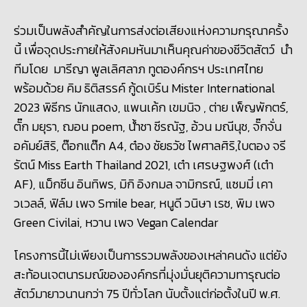
ร่วมเป็นพลังสำคัญในการส่งต่อเสียงแห่งความกรุณาครั้ง
นี้ เพื่อจุดประกายให้สังคมหันมาเห็นคุณค่าของชีวิตสัตว์ นำ
ทีมโดย มารีญา พูลเลิศลาภ ทูตองค์กรฯ ประเทศไทย
พร้อมด้วย คิม ธิติสรรค์ กู้ดเบิร์น Mister International
2023
พิธีกร นักแสดง, แพนเค้ก เขมนิจ , ต่าย เพ็ญพักตร์,
ตั๊ก มยุรา, ฌอน poem,
น้ําชา ชีรณัฐ, อ้วน มณีนุช, จั๊กจั่น
อคัมย์สิริ, ต๊อกแต๊ก A
4,
ต๋อง ชัยธวัช ไพศาลศิริ,ใบตอง จรี
รัตน์ Miss Earth Thailand
2021,
เต๋า เศรษฐพงศ์ (เต๋า
AF), แม็กซีน อินทิพร, มิกิ อิงกมล จามิกรณ์, แซมมี่ เคา
วเวลล์, ฟิล์ม เพจ Smile bear, หนูดี วนิษา เรซ, พิม เพจ
Green Civilai, หวาน เพจ Vegan Calendar
โครงการนี้ไม่เพียงเป็นการรวมพลังของเหล่าคนดัง แต่ยัง
สะท้อนเจตนารมณ์ขององค์กรที่มุ่งมั่นยุติความทารุณต่อ
สัตว์มายาวนานกว่า 75
ปีทั่วโลก นับตั้งแต่ก่อตั้งในปี พ.ศ.