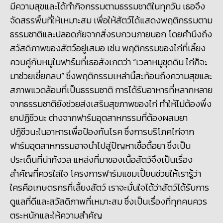
มีความสุขและได้ทำกิจกรรมตามธรรมชาติในทุกวัน เธอจึง
จัดสรรพื้นที่ให้เหมาะสม เพื่อให้สัตว์ได้แสดงพฤติกรรมตาม
ธรรมชาติและปลอดภัยจากสิ่งรบกวนภายนอก โดยคำนึงถึง
สวัสดิภาพของสัตว์อยู่เสมอ เช่น พฤติกรรมของไก่ที่เลี้ยง
ควบคู่กับหมูในฟาร์มที่เธอสังเกตว่า “เวลาหมูขุดดิน ไก่ก็จะ
มาช่วยเขี่ยกลบ” ซึ่งพฤติกรรมเหล่านี้สะท้อนถึงความสุขและ
สภาพแวดล้อมที่เป็นธรรมชาติ การได้รับอาหารที่หลากหลาย
จากธรรมชาติยังช่วยส่งเสริมสุขภาพของไก่ ทำให้ไม่ต้องพึ่ง
ยาปฏิชีวนะ ต่างจากฟาร์มอุตสาหกรรมที่ต้องผสมยา
ปฏิชีวนะในอาหารเพื่อป้องกันโรค ซึ่งการบริโภคไก่จาก
ฟาร์มอุตสาหกรรมอาจนำไปสู่ปัญหาเชื้อดื้อยา ซึ่งเป็น
ประเด็นที่น่ากังวล แหล่งที่มาของเนื้อสัตว์จึงเป็นเรื่อง
สำคัญที่ควรใส่ใจ โครงการฟาร์มแชมเปี้ยนช่วยให้เรารู้ว่า
ใครคือเกษตรกรที่เลี้ยงสัตว์ เราจะมั่นใจได้ว่าสัตว์ได้รับการ
ดูแลที่ดีและสวัสดิภาพที่เหมาะสม ซึ่งเป็นเรื่องที่ทุกคนควร
ตระหนักและให้ความสำคัญ