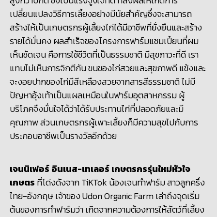
สูงกว่าปกติ ซึ่งเป็นแรงจูงใจที่ดี ที่ส่งผลให้เกิดการ
เปลี่ยนแปลงวิธีการเลี้ยงอย่างมีนัยสำคัญซึ่งจะสามารถ
สร้างให้เป็นเกษตรกรผู้เลี้ยงไก่ได้มีอาชีพที่ยั่งยืนและสร้าง
รายได้มั่นคง ผลสำเร็จของโครงการฟาร์มแชมเปี้ยนที่ผม
เห็นชัดเจน คือการใช้ชีวิตที่เป็นธรรมชาติ มีสุขภาวะที่ดี เรา
แทบไม่เห็นการจิกตีกัน ขนของไก่สวยและสุขภาพดี แข้งและ
จะงอยปากของไก่มีสีเหลืองสวยจากสารสีธรรมชาติ ไม่มี
ปัญหาอุ้งเท้าเป็นแผลเหมือนในฟาร์มอุตสาหกรรม ผู้
บริโภคจึงมั่นใจได้ว่าได้รับประทานไก่ที่ปลอดภัยและมี
คุณภาพ ส่วนเกษตรกรผู้เพาะเลี้ยงก็มีความสุขไปกับการ
ประกอบอาชีพเป็นรางวัลอีกด้วย
เจนนิเฟอร์ อินเนส-เทเลอร์ เกษตรกรรุ่นใหม่หัวใจ
เกษตร
ที่โด่งดังจาก ​TiKTok น้องเจนทำฟาร์ม สาวลูกครึ่ง
ไทย-อังกฤษ เจ้าของ Udon Organic Farm เล่าถึงจุดเริ่ม
ต้นของการทำฟาร์มว่า เกิดจากความต้องการให้สัตว์ที่เลี้ยง