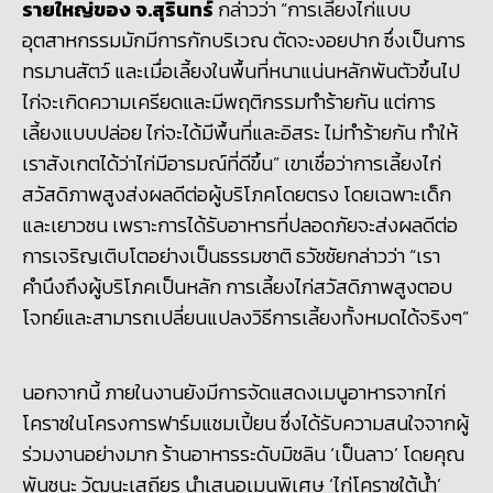
รายใหญ่ของ จ.สุรินทร์
กล่าวว่า “การเลี้ยงไก่แบบ
อุตสาหกรรมมักมีการกักบริเวณ ตัดจะงอยปาก ซึ่งเป็นการ
ทรมานสัตว์ และเมื่อเลี้ยงในพื้นที่หนาแน่นหลักพันตัวขึ้นไป
ไก่จะเกิดความเครียดและมีพฤติกรรมทำร้ายกัน แต่การ
เลี้ยงแบบปล่อย ไก่จะได้มีพื้นที่และอิสระ ไม่ทำร้ายกัน ทำให้
เราสังเกตได้ว่าไก่มีอารมณ์ที่ดีขึ้น” เขาเชื่อว่าการเลี้ยงไก่
สวัสดิภาพสูงส่งผลดีต่อผู้บริโภคโดยตรง โดยเฉพาะเด็ก
และเยาวชน เพราะการได้รับอาหารที่ปลอดภัยจะส่งผลดีต่อ
การเจริญเติบโตอย่างเป็นธรรมชาติ ธวัชชัยกล่าวว่า “เรา
คำนึงถึงผู้บริโภคเป็นหลัก การเลี้ยงไก่สวัสดิภาพสูงตอบ
โจทย์และสามารถเปลี่ยนแปลงวิธีการเลี้ยงทั้งหมดได้จริงๆ”
นอกจากนี้ ภายในงานยังมีการจัดแสดงเมนูอาหารจากไก่
โคราชในโครงการฟาร์มแชมเปี้ยน ซึ่งได้รับความสนใจจากผู้
ร่วมงานอย่างมาก ร้านอาหารระดับมิชลิน ‘เป็นลาว’ โดยคุณ
พันชนะ วัฒนะเสถียร นำเสนอเมนูพิเศษ ‘ไก่โคราชใต้น้ำ’