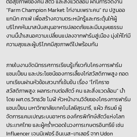
ต่อสุขภาพของคน สัตว์ และสิ่งแวดล้อม ผ่านการจัดงาน
“Farm Champion Market: ไก่งามเพราะคน” ณ ปฐมออ
แกนิก คาเฟ่ เพื่อสร้างความตระหนักรู้และกระตุ้นให้ผู้
บริโภคหันมาสนับสนุนอาหารปลอดภัยและมีมนุษยธรรม
งานนี้นำเสนอความเปลี่ยนแปลงจากฟาร์มสู่เมือง มุ่งให้ไก่มี
ความสุขและผู้บริโภคมีสุขภาพดีไปพร้อมกัน
ภายในงานจัดนิทรรศการเรียนรู้เกี่ยวกับโครงการฟาร์ม
แชมเปี้ยน และประโยชน์ของการเลี้ยงไก่สวัสดิภาพสูง ถอด
บทเรียนผ่านหัวข้อเสวนาที่เข้มข้น เรื่อง “ไก่โคราช
สวัสดิภาพสูง: ผลกระทบต่อสัตว์ คน และสิ่งแวดล้อม” นำ
โดย ผศ.ดร.วิทธวัช โมฬี หัวหน้างานวิจัยของโครงการฟาร์ม
แชมเปี้ยน มหาวิทยาลัยเทคโนโลยีสุรนารี, แผ้ว ภิรมย์ ผู้
จัดการแคมเปญระบบอาหาร องค์กรพิทักษ์สัตว์แห่งโลก
ประเทศไทย และผู้คร่ำหวอดในวงการเกษตรอินทรีย์ เช่น
Influencer เจนนิเฟอร์ อินเนส-เทเลอร์ จาก Udon