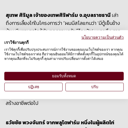
สุเทพ ศิริมูล เจ้าของเทพศิริฟาร์ม จ.อุบลราชธานี
เล่า
ถึงการเลี้ยงไก่ในโครงการว่า “ผมมีสโลแกนว่า ‘มีตู้เย็นข้าง
บ้าน มีพยาบาลใกล้ตัว ทุกครอบครัวมีโรงปุ๋ย’ หมายถึง การ
ที่เราเลี้ยงไก่ในพื้นที่เปิดให้เขาได้หากินเองตามธรรมชาติ
นโยบายความเป็นส่วนตัว
เราใช้งานคุกกี้
เปรียบเหมือนมีตู้เย็นข้างบ้านที่มีอาหารสดใหม่อยู่เสมอ การ
เราใช้คุกกี้เพื่อปรับปรุงประสบการณ์การใช้งานของคุณบนเว็บไซต์ของเรา หากคุณ
มีพยาบาลใกล้ตัวก็คือสมุนไพร ไก่จะคุ้ยเขี่ยและกินสมุนไพร
ใช้งานเว็บไซต์ของเราต่อ ถือว่าคุณยินยอมให้มีการติดตั้งคุกกี้ในอุปกรณ์ของคุณได้
หากคุณเลือกที่จะไม่รับคุกกี้ คุณสามารถปรับเปลี่ยนการตั้งค่าได้เสมอ
ต่างๆ ซึ่งช่วยดูแลสุขภาพของเขา และเมื่อปล่อยไก่ออกไป
สิ่งที่ตามมาคือปุ๋ยจากมูลไก่ที่กระจายอยู่บนหญ้า ทำให้เราได้
ยอมรับทั้งหมด
ปุ๋ยที่ปลอดภัยและเป็นธรรมชาติ” สุเทพยังเสริมว่า เขามีแผน
ขยายเครือข่ายเกษตรกรในการเลี้ยงไก่สวัสดิภาพสูง โดย
ปฏิเสธ
ปรับ
เน้นไปที่กลุ่มเยาวชนที่จบการศึกษาระดับ ม.6 และต้องการ
สร้างอาชีพต่อไป
ธวัชชัย พวงจันทร์ จากพลูโตฟาร์ม หนึ่งในผู้ผลิตไก่