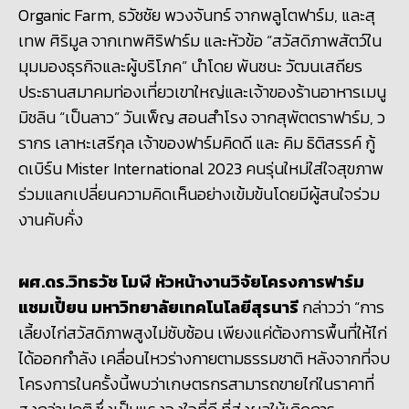
Organic Farm, ธวัชชัย พวงจันทร์ จากพลูโตฟาร์ม, และสุ
เทพ ศิริมูล จากเทพศิริฟาร์ม และหัวข้อ “สวัสดิภาพสัตว์ใน
มุมมองธุรกิจและผู้บริโภค” นำโดย พันชนะ วัฒนเสถียร
ประธานสมาคมท่องเที่ยวเขาใหญ่และเจ้าของร้านอาหารเมนู
มิชลิน “เป็นลาว” วันเพ็ญ สอนสำโรง จากสุพัตตราฟาร์ม, ว
รากร เลาหะเสรีกุล เจ้าของฟาร์มคิดดี และ คิม ธิติสรรค์ กู้
ดเบิร์น Mister International 2023 คนรุ่นใหม่ใส่ใจสุขภาพ
ร่วมแลกเปลี่ยนความคิดเห็นอย่างเข้มข้นโดยมีผู้สนใจร่วม
งานคับคั่ง
ผศ.ดร.วิทธวัช โมฬี หัวหน้างานวิจัยโครงการฟาร์ม
แชมเปี้ยน มหาวิทยาลัยเทคโนโลยีสุรนารี
กล่าวว่า “การ
เลี้ยงไก่สวัสดิภาพสูงไม่ซับซ้อน เพียงแค่ต้องการพื้นที่ให้ไก่
ได้ออกกำลัง เคลื่อนไหวร่างกายตามธรรมชาติ หลังจากที่จบ
โครงการในครั้งนี้พบว่าเกษตรกรสามารถขายไก่ในราคาที่