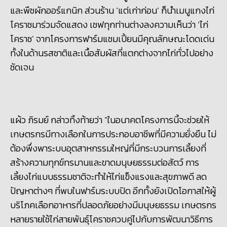
และพืชผักออร์แกนิก ส่วนร้าน ‘แต่เก่าก่อน’ ก็นำเมนูแกงไก่
โคราชมาร่วมจัดแสดง เชฟทุกท่านต่างลงความเห็นว่า ‘ไก่
โคราช’ จากโครงการฟาร์มแชมเปี้ยนมีคุณลักษณะโดดเด่น
ทั้งในด้านรสชาติและเนื้อสัมผัสที่แตกต่างจากไก่ทั่วไปอย่าง
ชัดเจน
แผ้ว ภิรมย์​ กล่าวทิ้งท้ายว่า “ในอนาคตโครงการนี้จะช่วยให้
เกษตรกรมีทางเลือกในการประกอบอาชีพที่มีความยั่งยืน ไม่
ต้องพึ่งพาระบบอุตสาหกรรมใหญ่ที่มีกระบวนการเลี้ยงที่
สร้างความทุกข์ทรมานและขาดมนุษยธรรมต่อสัตว์ การ
เลี้ยงไก่แบบธรรมชาติจะทำให้ไก่แข็งแรงและสุขภาพดี ลด
ปัญหาต่างๆ ที่พบในฟาร์มระบบปิด อีกทั้งยังเปิดโอกาสให้ผู้
บริโภคเลือกอาหารที่ปลอดภัยอย่างมีมนุษยธรรม เกษตรกร
หลายรายใช้ไก่สายพันธุ์โคราชควบคู่ไปกับการพัฒนาวิธีการ