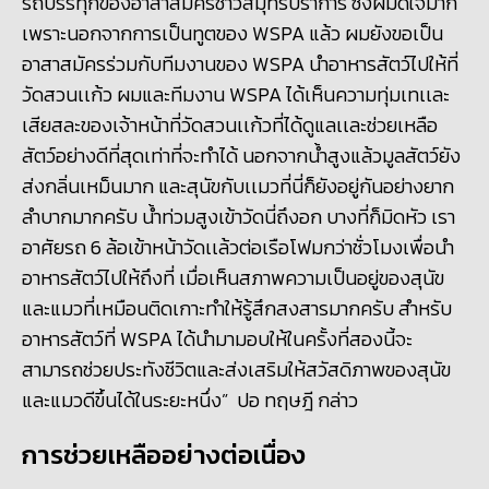
รถบรรทุกของอาสาสมัครชาวสมุทรปราการ ซึ่งผมดีใจมาก
เพราะนอกจากการเป็นทูตของ WSPA แล้ว ผมยังขอเป็น
อาสาสมัครร่วมกับทีมงานของ WSPA นำอาหารสัตว์ไปให้ที่
วัดสวนเเก้ว ผมและทีมงาน WSPA ได้เห็นความทุ่มเทเเละ
เสียสละของเจ้าหน้าที่วัดสวนเเก้วที่ได้ดูแลเเละช่วยเหลือ
สัตว์อย่างดีที่สุดเท่าที่จะทำได้ นอกจากน้ำสูงแล้วมูลสัตว์ยัง
ส่งกลิ่นเหม็นมาก และสุนัขกับเเมวที่นี่ก็ยังอยู่กันอย่างยาก
ลำบากมากครับ น้ำท่วมสูงเข้าวัดนี่ถึงอก บางที่ก็มิดหัว เรา
อาศัยรถ 6 ล้อเข้าหน้าวัดเเล้วต่อเรือโฟมกว่าชั่วโมงเพื่อนำ
อาหารสัตว์ไปให้ถึงที่ เมื่อเห็นสภาพความเป็นอยู่ของสุนัข
และแมวที่เหมือนติดเกาะทำให้รู้สึกสงสารมากครับ สำหรับ
อาหารสัตว์ที่ WSPA ได้นำมามอบให้ในครั้งที่สองนี้จะ
สามารถช่วยประทังชีวิตและส่งเสริมให้สวัสดิภาพของสุนัข
และแมวดีขึ้นได้ในระยะหนึ่ง” ปอ ทฤษฎี กล่าว
การช่วยเหลืออย่างต่อเนื่อง