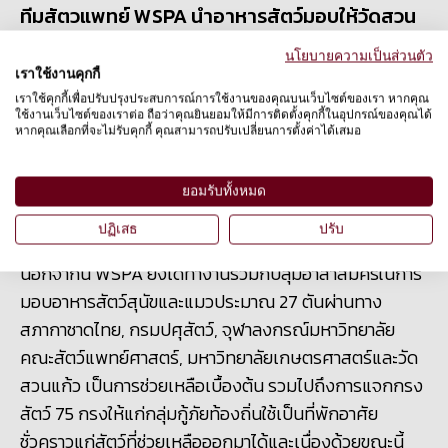
ทีมสัตวแพทย์ WSPA นำอาหารสัตว์มอบให้วัดสวน
แก้ว
© WSPA
นโยบายความเป็นส่วนตัว
เราใช้งานคุกกี้
นอกจากนี้ที่ผ่านมาทีมงานได้เริ่มเข้าช่วยเหลือสัตว์ที่ได้รับ
เราใช้คุกกี้เพื่อปรับปรุงประสบการณ์การใช้งานของคุณบนเว็บไซต์ของเรา หากคุณ
ผลกระทบและประสบอุทกภัยตั้งแต่เดือนสิงหาคม โดยทีม
ใช้งานเว็บไซต์ของเราต่อ ถือว่าคุณยินยอมให้มีการติดตั้งคุกกี้ในอุปกรณ์ของคุณได้
หากคุณเลือกที่จะไม่รับคุกกี้ คุณสามารถปรับเปลี่ยนการตั้งค่าได้เสมอ
งานของ WSPA เดินทางไปจังหวัดพิจิตร มอบอาหารเพื่อ
ช่วยชีวิตปศุสัตว์กว่า 2,000 ตัว และมอบอาหารสำหรับสัตว์
29 ตัน ไปยังพื้นที่สามจังหวัดภาคกลางที่น้ำท่วมหนัก ซึ่ง
ยอมรับทั้งหมด
สามารถช่วยเหลือสัตว์ได้ 6,000 ตัวนาน 6 สัปดาห์
ปฏิเสธ
ปรับ
นอกจากนี้ WSPA ยังได้ทำงานร่วมกับลุ่มอาสาสมัครในการ
มอบอาหารสัตว์สุนัขและแมวประมาณ 27 ตันผ่านทาง
สภากาชาดไทย, กรมปศุสัตว์, จุฬาลงกรณ์มหาวิทยาลัย
คณะสัตว์แพทย์ศาสตร์, มหาวิทยาลัยเกษตรศาสตร์และวัด
สวนแก้ว เป็นการช่วยเหลือเบื้องต้น รวมไปถึงการแจกกรง
สัตว์ 75 กรงให้แก่กลุ่มกู้ภัยท้องถิ่นใช้เป็นที่พักอาศัย
ชั่วคราวแก่สัตว์ที่ช่วยเหลือออกมาได้และเนื่องด้วยขณะนี้