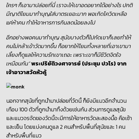
ใครๆ ก็เอามาปล่อยที่นี่ เราจะให้เขาอดอยากได้อย่างไร ปกติ
มีญาติโยมมาทำบุญใส่บาตรเยอะมาก พอเกิดโควิดเหลือ
แค่ห้าคน ทำให้อาหารการกินลดน้อยลงไป
อีกอย่างพอคนมาทำบุญ สุนัขบางตัวก็ไปกัดเขาก็เลยทำให้
คนไม่กล้าเข้าวัดมากขึ้น ก็อยากให้โยมทั้งหลายที่เอาเขามา
เลี้ยงก็ดูแลให้ความรักเขาเถอะ เพราะเขาก็มีชีวิตจิตใจ
เหมือนกัน”
พระปริยัติวงศาจารย์ (ประชุม ปวโร) จาก
เจ้าอาวาสวัดหัวคู้
นอกจากสุนัขที่ถูกนำมาปล่อยที่วัดนี้ ก็ยังมีแมวอีกจำนวน
เกือบ
100
ตัวที่ถูกนำมาทิ้งด้วยเช่นกัน ส่วนการดูแลสุนัข
และแมวจรจัดของวัดนี้จะมีการให้อาหารวัดละสองมื้อ คือเช้า
และเย็น โดยแบ่งคนดูแล
2
คนสำหรับพื้นที่สุนัขและ
1
คน
สำหรับพื้นที่แมว