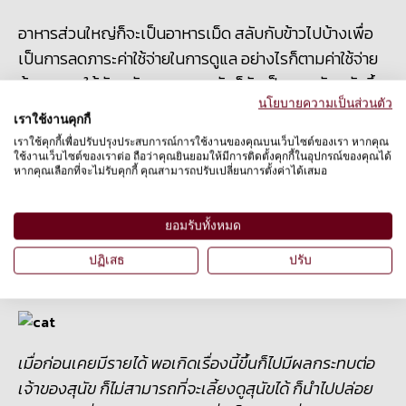
อาหารส่วนใหญ่ก็จะเป็นอาหารเม็ด สลับกับข้าวไปบ้างเพื่อ
เป็นการลดภาระค่าใช้จ่ายในการดูแล อย่างไรก็ตามค่าใช้จ่าย
ด้านอาหารให้กับสุนัขและแมวจรจัดก็ยังเป็นภาระอันหนักอึ้ง
สำหรับทางวัด
นโยบายความเป็นส่วนตัว
เราใช้งานคุกกี้
เราใช้คุกกี้เพื่อปรับปรุงประสบการณ์การใช้งานของคุณบนเว็บไซต์ของเรา หากคุณ
นายสมศักดิ์ สุนทรนวภัทร หัวหน้าฝ่ายรณรงค์
ใช้งานเว็บไซต์ของเราต่อ ถือว่าคุณยินยอมให้มีการติดตั้งคุกกี้ในอุปกรณ์ของคุณได้
หากคุณเลือกที่จะไม่รับคุกกี้ คุณสามารถปรับเปลี่ยนการตั้งค่าได้เสมอ
องค์กรพิทักษ์สัตว์แห่งโลก ประเทศไทย
ได้กล่าวถึง
ความเป็นมาในกิจกรรมครั้งนี้ว่า
“ตั้งแต่เกิดโรคระบาดโควิด
ขึ้นมาก็สร้างผลกระทบให้กับคนในบ้านเรา หลายธุรกิจต้อง
ยอมรับทั้งหมด
ปิดหมด งานก็ต้องหยุด ทำให้คนส่วนมากไม่มีงานทำกัน
ปฏิเสธ
ปรับ
ขาดรายได้ ส่งผลกระทบกับสุนัขไปด้วย
เมื่อก่อนเคยมี
รายได้ พอเกิดเรื่องนี้ขึ้นก็ไปมีผลกระทบต่อ
เจ้าของสุนัข ก็ไม่สามารถที่จะเลี้ยงดูสุนัขได้ ก็นำไปปล่อย