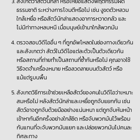
สังเกตว่าสัตว์นักล่า หรือเหยื่อแสดงพฤติกรรมผิด
ธรรมชาติ ระหว่างการโจมตีหรือไม่ เช่น งูขดตัวหลวม
ใกล้เหยื่อ หรือสัตว์นักล่าแสดงอาการหวาดกลัว และ
ไม่มีท่าทางหลบหนี เมื่อมนุษย์เข้ามาใกล้พวกมัน
ตรวจสอบวิดีโออื่น ๆ ที่ถูกอัพโหลดในช่องทางเดียวกัน
และสังเกตว่า สัตว์ในวิดีโอแต่ละตัวเป็นตัวเดียวกัน
หรือสถานที่ถ่ายทำเป็นสถานที่ซ้ำกันหรือไม่ คุณอาจใช้
วิธีจดจำเครื่องหมาย หรือลวดลายบนตัวสัตว์ หรือ
แม้แต่รูบนพื้น
สังเกตวิธีการเข้าช่วยเหลือสัตว์ของคนในวิดีโอว่าเหมาะ
สมหรือไม่ หลังสัตว์นักล่าและเหยื่อถูกจับแยกกัน เช่น
สัตว์อาจถูกจับด้วยมืออย่างแน่นหนา แต่ถูกจับหันหน้า
เข้าหากันอีกครั้งอย่างใกล้ชิด หรือจับพวกมันไว้พร้อม
กันแทนที่จะจับพวกมันแยก และปล่อยพวกมันไปคนละ
ทิศละทาง