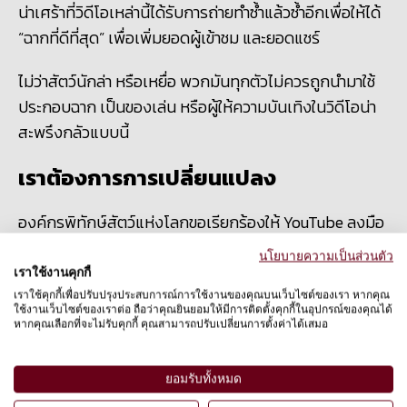
น่าเศร้าที่วิดีโอเหล่านี้ได้รับการถ่ายทำซ้ำแล้วซ้ำอีกเพื่อให้ได้​
“ฉากที่ดีที่สุด” เพื่อเพิ่มยอดผู้เข้าชม และยอดแชร์
ไม่ว่าสัตว์นักล่า หรือเหยื่อ พวกมันทุกตัวไม่ควรถูกนำมาใช้
ประกอบฉาก เป็นของเล่น หรือผู้ให้ความบันเทิงในวิดีโอน่า
สะพรึงกลัวแบบนี้
เราต้องการการเปลี่ยนแปลง
องค์กรพิทักษ์สัตว์แห่งโลกขอเรียกร้องให้
YouTube ลงมือ
แก้ไขปัญหาดังกล่าวตามที่ได้ให้สัญญาไว้ในเดือนมีนาคม
นโยบายความเป็นส่วนตัว
พ.ศ.2564 และเร่งดำเนินการเพื่อตรวจสอบและลบวิดีโอ
เราใช้งานคุกกี้
ทารุณสัตว์ ยิ่งวิดีโอทารุณกรรมสัตว์อยู่บน YouTube นาน
เราใช้คุกกี้เพื่อปรับปรุงประสบการณ์การใช้งานของคุณบนเว็บไซต์ของเรา หากคุณ
ใช้งานเว็บไซต์ของเราต่อ ถือว่าคุณยินยอมให้มีการติดตั้งคุกกี้ในอุปกรณ์ของคุณได้
เท่าไหร่ ยอดผู้เข้าชมยิ่งมากขึ้นเท่านั้น และอาจกระตุ้นให้เกิด
หากคุณเลือกที่จะไม่รับคุกกี้ คุณสามารถปรับเปลี่ยนการตั้งค่าได้เสมอ
พฤติกรรมการลอกเลียนแบบ
ยอมรับทั้งหมด
YouTube ควรออกมาแสดงความรับผิดชอบ และชี้แจ้ง