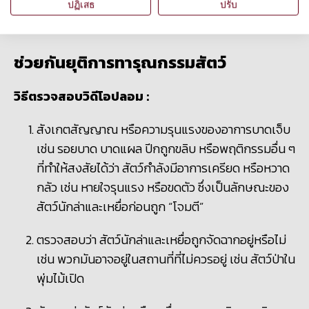
แผนการป้องกันวิดีโอที่มีเนื้อหาทารุณกรรมสัตว์ต่อ
ปฏิเสธ
ปรับ
สาธารณะ
ช่วยกันยุติการทารุณกรรมสัตว์
วิธีตรวจสอบวิดีโอปลอม
:
สังเกตสัญญาณ หรือความรุนแรงของอาการบาดเจ็บ
เช่น รอยบาด บาดแผล ปีกถูกขลิบ หรือพฤติกรรมอื่น ๆ
ที่ทำให้สงสัยได้ว่า สัตว์กำลังมีอาการเครียด หรือหวาด
กลัว เช่น หายใจรุนแรง หรือขดตัว ซึ่งเป็นลักษณะของ
สัตว์นักล่าและเหยื่อก่อนถูก “โจมตี”
ตรวจสอบว่า สัตว์นักล่าและเหยื่อถูกจัดฉากอยู่หรือไม่
เช่น พวกมันอาจอยู่ในสถานที่ที่ไม่ควรอยู่ เช่น สัตว์ป่าใน
พุ่มไม้เปิด