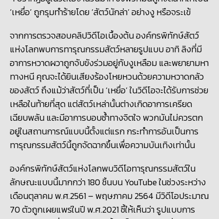
‘เหยื่อ’ ถูกรุมทำร้ายโดย ‘สัตว์นักล่า’ อย่างงู หรือจระเข้
จากการตรวจสอบคลิปวิดีโอเบื้องต้น องค์กรพิทักษ์สัตว์
แห่งโลกพบการทารุณกรรมสัตว์หลายรูปแบบ อาทิ ลิงที่มี
อาการหวาดผวาถูกจับขังร่วมอยู่กับงูเหลือม และพยายามหา
ทางหนี คุณจะได้ยินเสียงร้องโหยหวนด้วยความหวาดกลัว
ของสัตว์ ถึงแม้ว่าสัตว์ที่เป็น
‘เหยื่อ’ ในวิดีโอจะได้รับการช่วย
เหลือในท้ายที่สุด แต่สัตว์เหล่านั้นต่างเกิดอาการเครียด
เฉียบพลัน และมีอาการบอบช้ำทางจิตใจ พวกมันไม่ควรตก
อยู่ในสถานการณ์แบบนี้ตั้งแต่แรก กระทำการอันเป็นการ
ทารุณกรรมสัตว์นี้ถูกจัดฉากขึ้นเพื่อความบันเทิงเท่านั้น
องค์กรพิทักษ์สัตว์แห่งโลกพบวิดีโอทารุณกรรมสัตว์ใน
ลักษณะแบบนี้มากกว่า
180 ชิ้นบน YouTube ในช่วงระหว่าง
เดือนตุลาคม พ.ศ.2561 – พฤษภาคม 2564 มีวิดีโอประมาณ
70 ตัวถูกเผยแพร่ในปี พ.ศ.2021 ชี้ให้เห็นว่า รูปแบบการ