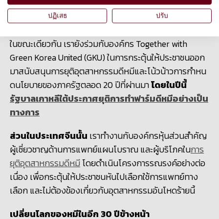
โดยหมีทั้งหมด
9
ตัวจะถูกส่งมอบไปยังศูนย์อนุรักษ์ที่
ปฏิเสธ
ปรับ
ที่พวกมันจะได้ใช้ชีวิตใกล้เคียงกับธรรมชาติมากที่สุด
ในขณะเดียวกัน เรายังร่วมกับองค์กร
Together with
Green Korea United (GKU)
ในการกระตุ้นให้ประชาชนออก
มาสนับสนุนการยุติอุตสาหกรรมดีหมีและโน้วน้าวการกำหน
ดนโยบายของภาครัฐตลอด
20
ปีที่ผ่านมา
โดยในปีนี้
รัฐบาลเกาหลีใต้ประกาศยุติการทำฟาร์มดีหมีอย่างเป็น
ทางการ
ส่วนในประเทศจีนนั้น
เราทำงานกับองค์กรหุ้นส่วนสำคัญ
ผู้เชี่ยวชาญด้านการแพทย์แผนโบราณ และผู้บริโภคใน
การ
ยุติอุตสาหกรรมดีหมี
โดยดำเนินโครงการรณรงค์อย่างต่อ
เนื่อง เพื่อกระตุ้นให้ประชาชนหันไปเลือกใช้การแพทย์ทาง
เลือก และไม่ต้องข้องเกี่ยวกับอุตสาหกรรมอันโหดร้ายนี้
เปลี่ยนโลกของหมีในอีก
30
ปีข้างหน้า