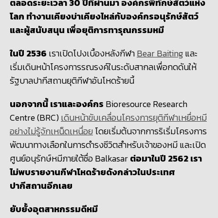
ตลอดระยะเวลา
30
ปีที่ผ่านมา องค์กรพิทักษ์สัตว์แห่ง
โลก ทำงานเคียงบ่าเคียงไหล่กับองค์กรอนุรักษ์สัตว์
และผู้สนับสนุน เพื่อยุติการทารุณกรรมหมี
ในปี
2536
เราเปิดโปง​เบื้องหลังกีฬา
Bear Baiting
และ
เริ่มเดินหน้าโครงการรณรงค์ในระดับสากลเพื่อกดดันให้
รัฐบาลปากีสถานยุติกีฬาอันโหดร้ายนี้
นอกจากนี้ เราและองค์กร
Bioresource Research
Centre (BRC)
เดินหน้าขับเคลื่อนโครงการยุติกีฬาเหยื่อหมี
อย่างไม่รู้จักเหน็ดเหนื่อย
โดยเริ่มต้นจากการริเริ่มโครงการ
พัฒนาทางเลือกในการดำรงชีวิตสำหรับเจ้าของหมี และเปิด
ศูนย์อนุรักษ์หมีภายใต้ชื่อ
Balkasar
ต่อมาในปี
2562
เรา
ไม่พบรายงานกีฬาโหดร้ายดังกล่าวในประเทศ
ปากีสถานอีกเลย
ยับยั้งอุตสาหกรรมดีหมี