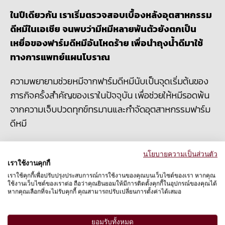
ในปีเดียวกัน เราเริ่มตรวจสอบเบื้องหลังอุตสาหกรรม
ดีหมีในเอเชีย จนพบว่ามีหมีหลายพันตัวยังตกเป็น
เหยื่อของฟาร์มดีหมีอันโหดร้าย เพื่อนำถุงน้ำดีมาใช้
ทางการแพทย์แผนโบราณ
ความพยายามช่วยหมีจากฟาร์มดีหมีนับเป็นจุดเริ่มต้นของ
ภารกิจครั้งสำคัญของเราในปัจจุบัน เพื่อช่วยให้หมีรอดพ้น
จากความเจ็บปวดทุกข์ทรมานและกำจัดอุตสาหกรรมฟาร์ม
ดีหมี
ในประเทศเวียดนาม
เราร่วมกับองค์กร
Education for
นโยบายความเป็นส่วนตัว
Nature Vietnam (ENV) เพื่อสนับสนุนการปิดฟาร์มดีหมี
เราใช้งานคุกกี้
ฝังไมโครชิพให้กับหมีที่ถูกกักขังในฟาร์ม และเฝ้าระวังตรวจ
เราใช้คุกกี้เพื่อปรับปรุงประสบการณ์การใช้งานของคุณบนเว็บไซต์ของเรา หากคุณ
ใช้งานเว็บไซต์ของเราต่อ ถือว่าคุณยินยอมให้มีการติดตั้งคุกกี้ในอุปกรณ์ของคุณได้
สอบอยู่เป็นระยะ จนกระทั่งจำนวนหมีในฟาร์มดีหมีทั่ว
หากคุณเลือกที่จะไม่รับคุกกี้ คุณสามารถปรับเปลี่ยนการตั้งค่าได้เสมอ
ประเทศลดลงไปมากกว่า
90%
ในเดือนกุมภาพันธ์นี้
เรา
ยัง
ให้การสนับสนุนปฏิบัติการช่วยเหลือหมีที่ใหญ่ที่สุด
ยอมรับทั้งหมด