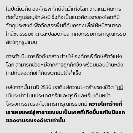
ในปีเดียวกัน องค์กรพิทักษ์สัตว์แห่งโลก เกิดแนวคิดการ
ก่อตั้งศูนย์อนุรักษ์หมี ซึ่งถือเป็นแนวคิดแรกของโลกที่มี
วัตถุประสงค์เพื่อจัดสรรพื้นที่คุ้มครองเพื่อให้หมีสามารถ
ใกล้ชิดธรรมชาติ และปลอดภัยจากกิจกรรมการทารุณกรรม
สัตว์ทุกรูปแบบ
การดำเนินภารกิจดังกล่าว ช่วยให้ องค์กรพิทักษ์สัตว์แห่ง
โลก สามารถช่วยหมีจากการถูกกักขัง พร้อมมอบบ้านหลัง
ใหม่ที่ปลอดภัยให้กับพวกมันได้สำเร็จ
หลังจากนั้น ในปี
2536
เราตีแผ่ความโหดร้ายของชีวิต “
หมี
เต้นระบำ
” ในนประเทศกรีซและตุรกี และเริ่มเดินหน้า
โครงการรณรงค์ยุติการทารุณกรรมหมี
ความโหดร้ายที่
เราเผยแพร่สู่สาธารณชนเป็นเคสที่เกิดขึ้นแค่ในปีแรก
ของงานรณรงค์เราเท่านั้น