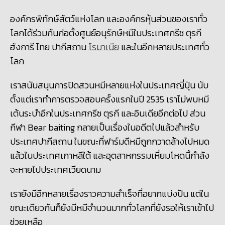
องค์กรพิทักษ์สัตว์แห่งโลก และองค์กรหุ้นส่วนของเราทั่ว
โลกได้ร่วมกันก่อตั้งศูนย์อนุรักษ์หมีในประเทศกรีซ ตุรกี
ฮังการี ไทย ปากีสถาน
โรมาเนีย
และในอีกหลายประเทศทั่ว
โลก
เราสนับสนุนการปิดสวนหมีหลายแห่งในประเทศญี่ปุ่น นับ
ตั้งแต่เราทำการตรวจสอบครั้งแรกในปี
2535
เราไม่พบหมี
เต้นระบำอีกในประเทศกรีซ ตุรกี และอินเดียอีกต่อไป ส่วน
กีฬา
Bear baiting
กลายเป็นเรื่องในอดีตไปแล้วสำหรับ
ประเทศปากีสถาน ในขณะที่ฟาร์มดีหมีถูกกวาดล้างไปหมด
แล้วในประเทศเกาหลีใต้ และอุตสาหกรรมเหี่ยมโหดนี้กำลัง
จะหายไปประเทศเวียดนาม
เรายังมีอีกหลายเรื่องราวความสำเร็จที่อยากแบ่งปัน แต่ใน
ขณะเดียวกันก็ยังมีหมีจำนวนมากทั่วโลกที่ยังรอให้เราเข้าไป
ช่วยเหลือ