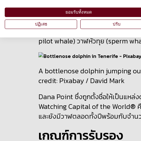
ยอมรับความมุ่งมั่นของชุมชนในการให้
ยอมรับทั้งหมด
มีสัตว์จำพวกวาฬอยู่
28 ชนิดที่พบในน
ปฏิเสธ
ปรับ
ตามฤดูกาล แม้ว่าบางส่วนจะเป็นวาฬท้
pilot whale
) วาฬหัวทุย (
sperm wha
A bottlenose dolphin jumping out
credit: Pixabay / David Mark
Dana Point
ซึ่งถูกตั้งชื่อให้เป็นแ
Watching Capital of the World®
ค
และยังมีวาฬตลอดทั้งปีพร้อมกับจำน
เกณฑ์การรับรอง