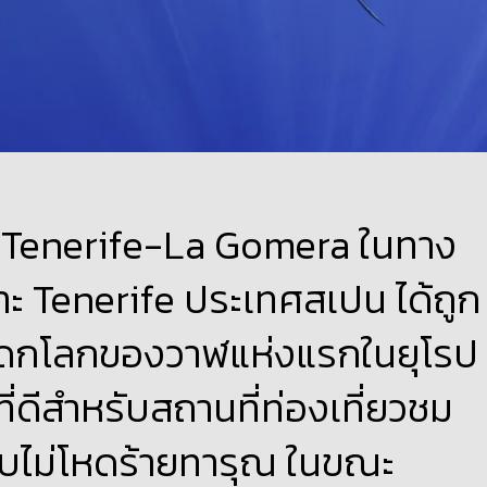
เล Tenerife-La Gomera ในทาง
าะ Tenerife ประเทศสเปน ได้ถูก
มรดกโลกของวาฬแห่งแรกในยุโรป
ี่ดีสำหรับสถานที่ท่องเที่ยวชม
แบบไม่โหดร้ายทารุณ ในขณะ