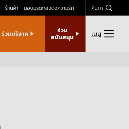
ร้านค้า
มอบมรดกส่งต่อความรัก
ค้นหา
ร่วม
เมนู
ร่วมบริจาค
สนับสนุน
า
ล
า