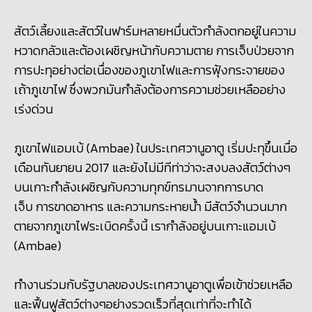
สัตว์เลี้ยงและสัตว์ในฟาร์มหลายหมื่นตัวกำลังตกอยู่ในความ
หวาดกลัวและต้องเผชิญหน้ากับความตาย การเจ็บป่วยจาก
การปะทุอย่างต่อเนื่องของภูเขาไฟและการฟุ้งกระจายของ
เถ้าภูเขาไฟ ซึ่งพวกมันกำลังต้องการความช่วยเหลืออย่าง
เร่งด่วน
ภูเขาไฟแอมเบ้ (Ambae) ในประเทศวานูอาตู เริ่มปะทุขึ้นเมื่อ
เดือนกันยายน 2017 และยังไม่มีทีท่าว่าจะสงบลงสัตว์ต่างๆ
บนเกาะกำลังเผชิญกับความทุกข์ทรมานจากการบาด
เจ็บ การขาดอาหาร และความกระหายน้ำ มีสัตว์จำนวนมาก
ตายจากภูเขาไฟระเบิดครั้งนี้ เรากำลังอยู่บนเกาะแอมเบ้
(Ambae)
ทำงานร่วมกับรัฐบาลของประเทศวานูอาตูเพื่อเข้าช่วยเหลือ
และฟื้นฟูสัตว์ต่างๆอย่างรวดเร็วที่สุดเท่าที่จะทำได้