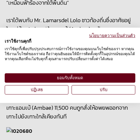
“เหมือนฟ้าร้องจากใต้พื้นดิน”
เราได้พบกับ Mr. Lamarsdel Lolo ชาวท้องถิ่นซึ่งอาศัยอยู่
ในหมู่บ้าน Lolowai ในแอมเบ้ (Ambae) ตะวันออก
นโยบายความเป็นส่วนตัว
เราใช้งานคุกกี้
Mr. Lamarsdel เล่าว่าเมื่อภูเขาไฟปะทุครั้งแรกเมื่อเดือน
เราใช้คุกกี้เพื่อปรับปรุงประสบการณ์การใช้งานของคุณบนเว็บไซต์ของเรา หากคุณ
กันยายนนั้นมีเสียงดังในแบบที่เขาไม่เคยได้ยินมาก่อน ซึ่ง
ใช้งานเว็บไซต์ของเราต่อ ถือว่าคุณยินยอมให้มีการติดตั้งคุกกี้ในอุปกรณ์ของคุณได้
หากคุณเลือกที่จะไม่รับคุกกี้ คุณสามารถปรับเปลี่ยนการตั้งค่าได้เสมอ
Mr. Ambrose Garae เพื่อนของเขาได้เล่าว่าเสียงของมัน
เหมือนกับ “เสียงฟ้าร้องที่ดังมาจากใต้พื้นดิน” Mr.
ยอมรับทั้งหมด
Lamarsdel เลี้ยงสุนัขไว้ 1 ตัว วัว 1 ตัว แมว 2 ตัว และไก่อีก
30 ตัว เมื่อภูเขาไฟเริ่มปะทุ เขารับรู้ได้ว่าสัตว์เลี้ยงรู้สึกหวาด
ปฏิเสธ
ปรับ
กลัว แต่เขาจำเป็นต้องทิ้งพวกมันไว้ เมื่อเขาและชาวบ้านบน
เกาะแอมเบ้ (Ambae) 11,500 คนถูกสั่งให้อพยพออกจาก
เกาะไปยังเกาะใกล้เคียงทันที