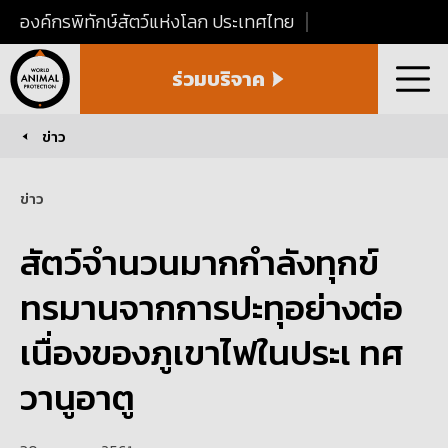
องค์กรพิทักษ์สัตว์แห่งโลก ประเทศไทย
World
ร่วมบริจาค
Animal
เมนู
Protection
Thailand
ข่าว
You are here:
ข่าว
สัตว์จำนวนมากกำลังทุกข์
ทรมานจากการปะทุอย่างต่อ
เนื่องของภูเขาไฟในประเ ทศ
วานูอาตู