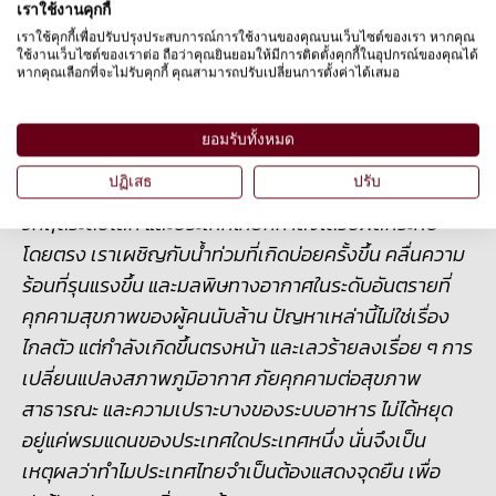
เราใช้งานคุกกี้
ส่งเสริมโปรตีนทางเลือก รวมถึงไม่ได้แก้ไขปัญหา
เราใช้คุกกี้เพื่อปรับปรุงประสบการณ์การใช้งานของคุณบนเว็บไซต์ของเรา หากคุณ
ความอยุติธรรมด้านสิ่งแวดล้อมและสังคมในภาค
ใช้งานเว็บไซต์ของเราต่อ ถือว่าคุณยินยอมให้มีการติดตั้งคุกกี้ในอุปกรณ์ของคุณได้
หากคุณเลือกที่จะไม่รับคุกกี้ คุณสามารถปรับเปลี่ยนการตั้งค่าได้เสมอ
เกษตรกรรม
ยอมรับทั้งหมด
ปฏิเสธ
ปรับ
“การทำฟาร์มปศุสัตว์เชิงอุตสาหกรรมกำลังเร่งให้เกิด
วิกฤตระดับโลก และประเทศไทยก็กำลังได้รับผลกระทบ
โดยตรง เราเผชิญกับน้ำท่วมที่เกิดบ่อยครั้งขึ้น คลื่นความ
ร้อนที่รุนแรงขึ้น และมลพิษทางอากาศในระดับอันตรายที่
คุกคามสุขภาพของผู้คนนับล้าน ปัญหาเหล่านี้ไม่ใช่เรื่อง
ไกลตัว แต่กำลังเกิดขึ้นตรงหน้า และเลวร้ายลงเรื่อย ๆ การ
เปลี่ยนแปลงสภาพภูมิอากาศ ภัยคุกคามต่อสุขภาพ
สาธารณะ และความเปราะบางของระบบอาหาร ไม่ได้หยุด
อยู่แค่พรมแดนของประเทศใดประเทศหนึ่ง นั่นจึงเป็น
เหตุผลว่าทำไมประเทศไทยจำเป็นต้องแสดงจุดยืน เพื่อ