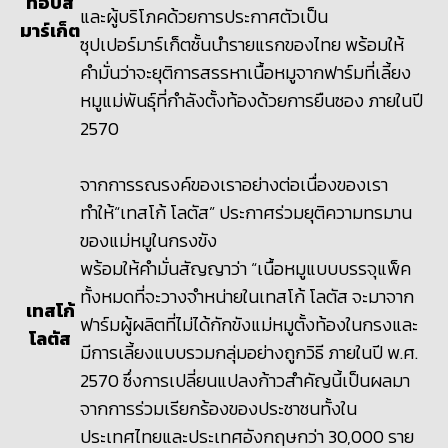
ท็อปส์
และผู้บริโภคด้วยการประกาศตัวเป็น
มาร์เก็ต
ซุปเปอร์มาร์เก็ตชั้นนำรายแรกของไทย พร้อมให้
คำมั่นว่าจะยุติการสรรหาเนื้อหมูจากฟาร์มที่เลี้ยง
หมูแม่พันธุ์ที่กำลังตั้งท้องด้วยการยืนซอง ภายในปี
2570
จากการรณรงค์ของเราอย่างต่อเนื่องของเรา
ทำให้
“
เทสโก้ โลตัส” ประกาศร่วมยุติความทรมาน
ของแม่หมูในกรงขัง
พร้อมให้คำมั่นสัญญาว่า
“
เนื้อหมูแบบบรรจุแพ็ค
ทั้งหมดที่จะวางจำหน่ายในเทสโก้ โลตัส จะมาจาก
เทสโก้
ฟาร์มผู้ผลิตที่ไม่ได้กักขังแม่หมูตั้งท้องในกรงและ
โลตัส
มีการเลี้ยงแบบรวมกลุ่มอย่างถูกวิธี ภายในปี พ.ศ.
2570
ซึ่งการเปลี่ยนแปลงก้าวสำคัญนี้เป็นผลมา
จากการร่วมเรียกร้องของประชาชนทั้งใน
ประเทศไทยและประเทศอังกฤษกว่า
30,000
ราย