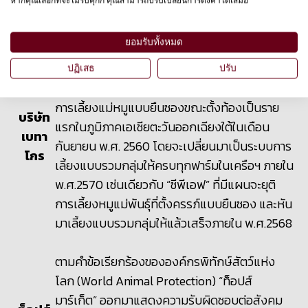
หากคุณเลือกที่จะไม่รับคุกกี้ คุณสามารถปรับเปลี่ยนการตั้งค่าได้เสมอ
ยอมรับทั้งหมด
จากความพยายามขององค์กรพิทักษ์สัตว์แห่งโลก
ประเทศไทย ส่งผลให้ “เบทาโกร” หนึ่งในผู้ผลิต
ปฏิเสธ
ปรับ
อาหารรายใหญ่ของไทยร่วมให้คำมั่นว่าจะ “ยกเลิก”
การเลี้ยงแม่หมูแบบยืนซองขณะตั้งท้องเป็นราย
บริษัท
แรกในภูมิภาคเอเชียตะวันออกเฉียงใต้ในเดือน
เบทา
กันยายน พ.ศ. 2560 โดยจะเปลี่ยนมาเป็นระบบการ
โกร
เลี้ยงแบบรวมกลุ่มให้ครบทุกฟาร์มในเครือฯ ภายใน
พ.ศ.2570 เช่นเดียวกับ “ซีพีเอฟ” ที่มีแผนจะยุติ
การเลี้ยงหมูแม่พันธุ์ที่ตั้งครรภ์แบบยืนซอง และหัน
มาเลี้ยงแบบรวมกลุ่มให้แล้วเสร็จภายใน พ.ศ.2568
ตามคำข้อเรียกร้องขององค์กรพิทักษ์สัตว์แห่ง
โลก (
World Animal Protection)
“
ท็อปส์
มาร์เก็ต” ออกมาแสดงความรับผิดชอบต่อสังคม