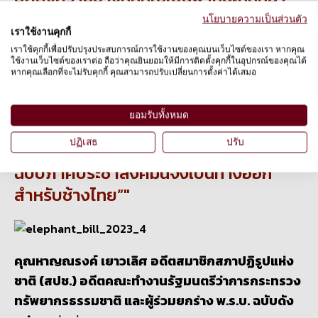
มาใช้ลากซุกลากท่อนไม้ พอเลิกลากไม้เราก็
นโยบายความเป็นส่วนตัว
เราใช้งานคุกกี้
ใช้ช้างในธุรกิจบันเทิง ใช้ช้างในสวนสัตว์
เราใช้คุกกี้เพื่อปรับปรุงประสบการณ์การใช้งานของคุณบนเว็บไซต์ของเรา หากคุณ
ละครสัตว์ หรือแม้กระทั่งปล่อยช้างให้มา
ใช้งานเว็บไซต์ของเราต่อ ถือว่าคุณยินยอมให้มีการติดตั้งคุกกี้ในอุปกรณ์ของคุณได้
หากคุณเลือกที่จะไม่รับคุกกี้ คุณสามารถปรับเปลี่ยนการตั้งค่าได้เสมอ
เร่ร่อนขอทานในเมือง ซ้ำร้ายไปกว่านั้นคือ
ส่งช้างไปขายต่างแดน โดยไม่เคยมี
ยอมรับทั้งหมด
กฎหมายคุ้มครองสวัสดิภาพช้างแม้แต่
ปฏิเสธ
ปรับ
ฉบับเดียว ดังนั้นกฎหมายพ.ร.บ.ช้างไทย
ฉบับภาคประชาสังคมนี้จึงเป็นทางออก
สำหรับช้างไทย”
คุณหาญณรงค์ เยาวเลิศ อดีตสมาชิกสภาปฏิรูปแห่ง
ชาติ (สปช.) อดีตคณะทำงานรัฐมนตรีว่าการกระทรวง
ทรัพยากรธรรมชาติ และผู้ร่วมยกร่าง พ.ร.บ. ฉบับดัง