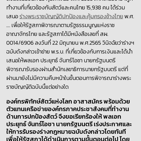
ทำงานที่เกี่ยวข้องกับสัตว์และคนไทย
15,938 คน ได้ร่วม
เสนอ
ร่างพระราชบัญญัติปกป้องและคุ้มครองช้างไทย
พ.ศ.
.... เพื่อให้รัฐสภาพิจารณา
ตามรัฐธรรมนูญแห่งราช
อาณาจักรไทย และรัฐสภาได้มีหนังสือเลขที่ สผ.
0014/6906 ลงวันที่ 22 มิถุนายน
พ.ศ.2565 วินิจฉัยว่าร่างฯ
ฉบับดังกล่าวเข้าข่าย พ.ร.บ. ที่เกี่ยวข้องกับการเงินและได้นำ
เสนอให้พลเอก ประยุทธ์ จันทร์โอชา นายกรัฐมนตรี
พิจารณารับรองผ่านสำนักเลขาธิการนายกรัฐมนตรี แต่ที่
ผ่านมายังไม่มีความคืบหน้า
ในขั้นตอนการพิจารณาร่างพระ
ราชบัญญัติฉบับนี้แต่อย่างใด
องค์กรพิทักษ์สัตว์แห่งโลก
อาสาสมัคร
พร้อมด้วย
ตัวแทนเครือข่ายองค์กรภาคประชาสังคมที่ทำงาน
ด้านการปกป้องสัตว์
จึงขอเรียกร้องให้
พลเอก
ประยุทธ์
จันทร์โอชา
นายกรัฐมนตรี
เร่งประกาศและ
ให้การรับรองร่างกฎหมายฉบับดังกล่าวโดยทันที
เพื่อให้รัฐสภาได้ดำเนินการตามขั้นตอนต่อไป
โดย