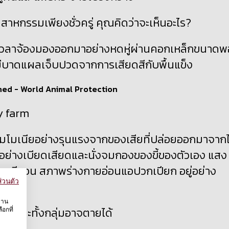
สาหกรรมเพียงชั่วครู่ คุณคิดว่าจะเห็นอะไร?
อดเวลาจ้องมองออกมาอย่างหดหู่ผ่านคอกเหล็กขนาดพ
ตัวมีบาดแผลเจ็บปวดจากการเสียดสีกับพื้นแข็ง
y farm
แอมโมเนียอย่างรุนแรงจากของเสียที่ปล่อยออกมาจากไ
อยู่อย่างเบียดเสียดและนั่งจมกองของขี้ของตัวเอง แสง
อดนีออน สภาพร่างกายอ่อนแอปวกเปียก อยู่อย่าง
่วนตัว
งาน
ป่วยและทั้งกลุ่มอาจตายได้
อกที่