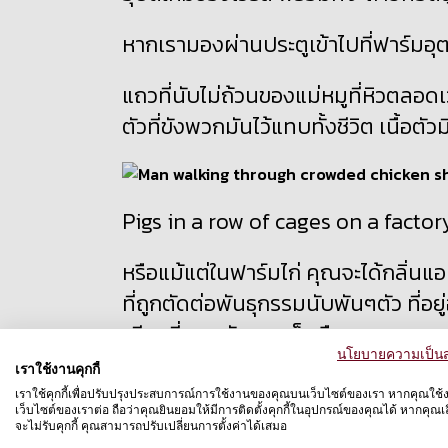
หากเรามองผ่านประตูเข้าไปที่ฟาร์มอุต
แถวที่นับไม่ถ้วนของแม่หมูที่หิวตล
ตัวที่ขังพวกมันไว้แทบทั้งชีวิต เนื้อ
Pigs in a row of cages on a factor
หรือแม้แต่ในฟาร์มไก่ คุณจะได้กลิ่น
ที่ถูกตัดต่อพันธุกรรมนับพันๆตัว ที่
เดียวที่พวกมันเคยเห็นคือแสงจากหล
นโยบายความเป็นส
ทรมานและไม่สามารถเคลื่อนไหวได้
เราใช้งานคุกกี้
เราใช้คุกกี้เพื่อปรับปรุงประสบการณ์การใช้งานของคุณบนเว็บไซต์ของเรา หากคุณใช้
หากเกิดโรคขึ้น อาจทำให้สัตว์ทั้งหมด
เว็บไซต์ของเราต่อ ถือว่าคุณยินยอมให้มีการติดตั้งคุกกี้ในอุปกรณ์ของคุณได้ หากคุณเลื
จะไม่รับคุกกี้ คุณสามารถปรับเปลี่ยนการตั้งค่าได้เสมอ