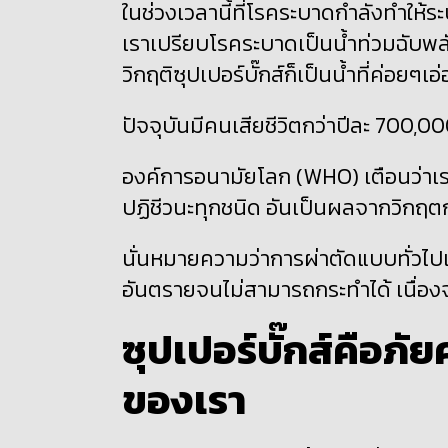
ในช่วงเวลานี้ที่โรคระบาดกำลังทำให
เราเปรียบโรคระบาดเป็นน้ำท่วมฉับพล
วิกฤติซุปเปอร์บั๊กส์ก็เป็นน้ำที่ค่อยๆเอ
ปัจจุบันมีคนเสียชีวิตกว่าปีละ
700,0
องค์การอนามัยโลก
(WHO)
เตือนว่าเ
ปฏิชีวนะทุกชนิด อันเป็นผลจากวิกฤต
นั่นหมายความว่าการผ่าตัดแบบทั่วไ
อันตรายจนไม่สามารถกระทำได้ เนื่อง
ซุปเปอร์บั๊กส์คือภั
ของเรา