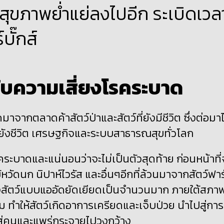
นสุขภาพย่ำแย่ลงไปอีก ระเบิดเวล
์บั๊กส์
ับความเสี่ยงโรคระบาด
มาจากตลาดค้าสัตว์ป่าและสัตว์ที่ยังมีชีวิต ซึ่งต่อมาไ
ยังชีวิต เศรษฐกิจและระบบสาธารณสุขทั่วโลก
ยโรคระบาดและแน่นอนว่าจะไม่เป็นตัวสุดท้าย ก่อนหน้าที่
้หวัดนก นิปาห์ไวรัส และอื่นๆอีกที่ล้วนมาจากสัตว์ฟา
ี้ยงสัตว์แบบแออัดยัดเยียดเป็นจำนวนมาก ภายใต้สภา
 ทำให้สัตว์เกิดอาการเครียดและเจ็บป่วย นำไปสู่การ
อดสู่คนและแพร่กระจายไปวงกว้าง