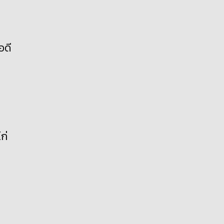
อดี
ก่