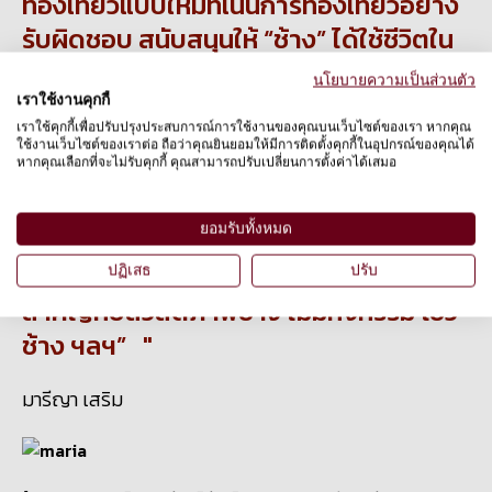
ท่องเที่ยวแบบใหม่ที่เน้นการท่องเที่ยวอย่าง
รับผิดชอบ สนับสนุนให้ “ช้าง” ได้ใช้ชีวิตใน
แบบที่เป็น “ช้าง” มีอิสระ ได้แสดง
นโยบายความเป็นส่วนตัว
พฤติกรรมตามธรรมชาติ ไม่ถูกบังคับหรือ
เราใช้งานคุกกี้
เราใช้คุกกี้เพื่อปรับปรุงประสบการณ์การใช้งานของคุณบนเว็บไซต์ของเรา หากคุณ
ถูกล่ามโซ่ตลอดเวลา หากรักช้าง อยากดู
ใช้งานเว็บไซต์ของเราต่อ ถือว่าคุณยินยอมให้มีการติดตั้งคุกกี้ในอุปกรณ์ของคุณได้
หากคุณเลือกที่จะไม่รับคุกกี้ คุณสามารถปรับเปลี่ยนการตั้งค่าได้เสมอ
ช้าง ขอให้ดูในที่อยู่ตามธรรมชาติ อย่าง
อุทยานแห่งชาติ เขตรักษาพันธุ์สัตว์ป่า หรือ
ยอมรับทั้งหมด
เลือกท่องเที่ยวเฉพาะ ‘ปางช้างที่เป็นมิตรต่อ
ช้าง’ ที่กระจายอยู่ทั่วประเทศ ซึ่งให้ความ
ปฏิเสธ
ปรับ
สำคัญกับสวัสดิภาพช้าง ไม่มีกิจกรรม โชว์
ช้าง ฯลฯ”
มารีญา เสริม