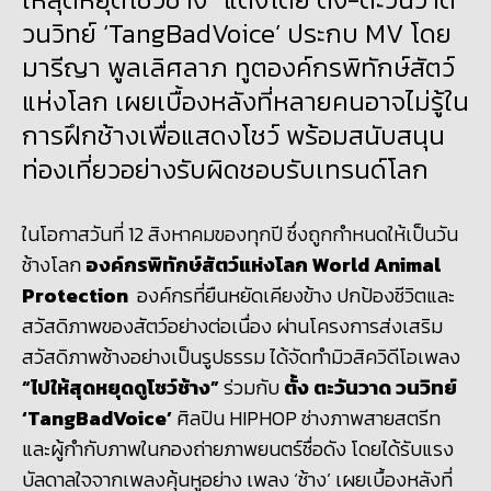
วนวิทย์ ‘TangBadVoice’ ประกบ MV โดย
มารีญา พูลเลิศลาภ ทูตองค์กรพิทักษ์สัตว์
แห่งโลก เผยเบื้องหลังที่หลายคนอาจไม่รู้ใน
การฝึกช้างเพื่อแสดงโชว์ พร้อมสนับสนุน
ท่องเที่ยวอย่างรับผิดชอบรับเทรนด์โลก
ในโอกาสวันที่
12 สิงหาคมของทุกปี ซึ่งถูกกำหนดให้เป็นวัน
ช้างโลก
องค์กรพิทักษ์สัตว์แห่งโลก
World Animal
Protection
องค์กรที่ยืนหยัดเคียงข้าง ปกป้องชีวิตและ
สวัสดิภาพของสัตว์อย่างต่อเนื่อง ผ่านโครงการส่งเสริม
สวัสดิภาพช้างอย่างเป็นรูปธรรม ได้จัดทำมิวสิควิดีโอเพลง
“ไปให้สุดหยุดดูโชว์ช้าง”
ร่วมกับ
ตั้ง ตะวันวาด วนวิทย์
‘
TangBadVoice’
ศิลปิน HIPHOP ช่างภาพสายสตรีท
และผู้กำกับภาพในกองถ่ายภาพยนตร์ชื่อดัง โดยได้รับแรง
บัลดาลใจจากเพลงคุ้นหูอย่าง เพลง ‘ช้าง’ เผยเบื้องหลังที่