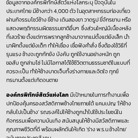
ข้อมูลจากองค์กรพิทักษ์สัตว์แห่งโลกระบุ ปัจจุบันใน
ประเทศไทย มีช้างกว่า
4
,
000
ตัว ในอุตสาหกรรมท่องเที่ยว
ผ่านกิจรรมโชว์ช้าง ขี่ช้าง เดินสองขา วาดรูป ขี่จักรยาน หรือ
แสดงพฤติกรรมผิดธรรมชาติอื่นๆ ซึ่งส่วนใหญ่มีเบื้องหลัง
ที่เลวร้าย ตั้งแต่การพรากลูกช้างมาจากแม่ตั้งแต่ยังเล็ก นำ
มาฝึกตั้งแต่ยังเด็ก ทำให้เชื่อง เชื่อฟังคำสั่ง ซึ่งต้องใช้วิธีที่
รุนแรง ช้างจะถูกกักขัง บังคับ ถูกใช้งานอย่างหนัก ถูก
ขอสับ ถูกล่ามโช่ ไม่มีโอกาสได้ใช้ชีวิตตามธรรมชาติในแบบที่
ควรจะเป็น ทำให้ช้างบาดเจ็บทั้งร่างกายและจิตใจ ทุกข์
ทรมานตั้งแต่เกิดจนตาย
องค์กรพิทักษ์สัตว์แห่งโลก
มีเป้าหมายในการทำงานเพื่อ
ปกป้องคุ้มครองสวัสดิภาพช้างไทยภายใต้ แคมเปญ ‘ให้ช้าง
กลับไปเป็นช้าง’ รณรงค์ไม่ให้ช้างถูกนำไปใช้ประโยชน์ใน
กิจกรรมเพื่อความบันเทิง สนับสนุนให้ช้างมีสวัสดิภาพและ
คุณภาพชีวิตที่ดี พร้อมผลักดันให้เกิด 'ร่าง พ.ร.บ.ช้างไทย'
ฉบับภาคประชาสังคม