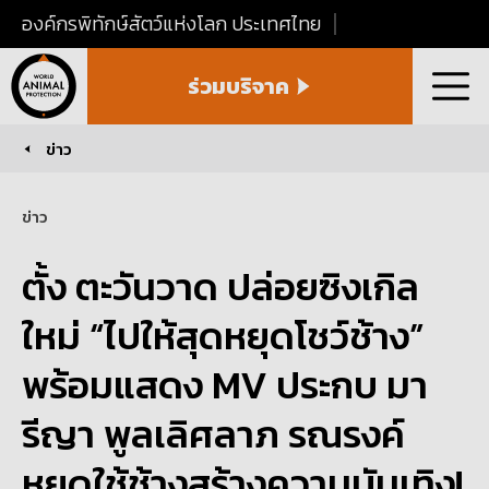
องค์กรพิทักษ์สัตว์แห่งโลก ประเทศไทย
World
ร่วมบริจาค
Animal
เมนู
Protection
Thailand
ข่าว
You are here:
ข่าว
ตั้ง ตะวันวาด ปล่อยซิงเกิล
ใหม่ “ไปให้สุดหยุดโชว์ช้าง”
พร้อมแสดง MV ประกบ มา
รีญา พูลเลิศลาภ รณรงค์
หยุดใช้ช้างสร้างความบันเทิง!