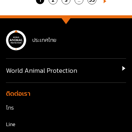
Go
4
Next
to
to
to
to
to
page
page
page
page
page
ประเทศไทย
World Animal Protection
ติดต่อเรา
โทร
Line