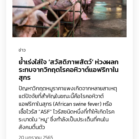
ข่าว
ย้ำเร่งใส่ใจ ‘สวัสดิภาพสัตว์’ ห่วงผลก
ระทบจากวิกฤตโรคอหิวาต์แอฟริกาใน
สุกร
ปัญหาวิกฤตหมูราคาแพงเกิดจากหลายสาเหตุ
แต่ปัจจัยที่สำคัญในขณะนี้คือโรคอหิวาต์
แอฟริกาในสุกร (African swine fever) หรือ
เชื้อไวรัส "ASF" ไวรัสชนิดหนึ่งที่ทำให้เกิดโรค
ระบาดใน “หมู” ซึ่งกำลังเป็นประเด็นที่คนใน
สังคมตื่นตัว
20 มกราคม 2565