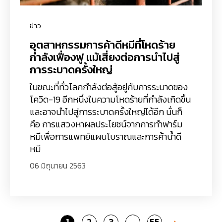
ข่าว
อุตสาหกรรมการค้าดีหมีที่โหดร้าย
กำลังเฟื่องฟู แม้เสี่ยงต่อการนำไปสู่
การระบาดครั้งใหญ่
ในขณะที่ทั่วโลกกำลังต่อสู้อยู่กับการระบาดของ
โควิด-19 อีกหนึ่งในความโหดร้ายที่กำลังเกิดขึ้น
และอาจนำไปสู่การระบาดครั้งใหญ่ได้อีก นั่นก็
คือ การแสวงหาผลประโยชน์จากการทำฟาร์ม
หมีเพื่อการแพทย์แผนโบราณและการค้าน้ำดี
หมี
06 มิถุนายน 2563
Go
Go
Go
Go
1
2
3
55